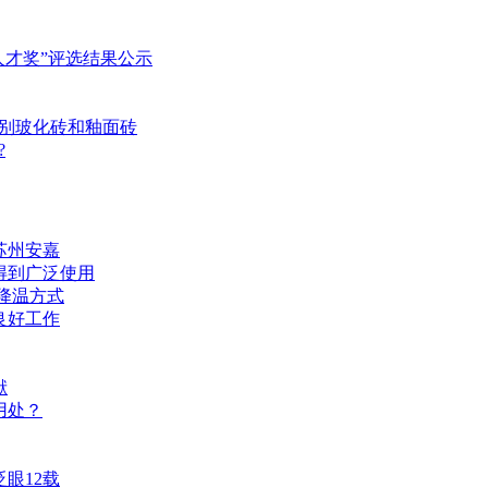
人才奖”评选结果公示
别玻化砖和釉面砖
?
苏州安嘉
得到广泛使用
冷降温方式
良好工作
献
用处？
眼12载