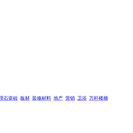
理石瓷砖
板材
装修材料
地产
营销
卫浴
万杆楼梯