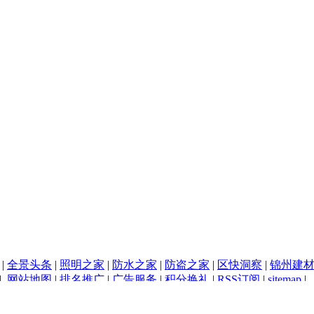
|
全景头条
|
照明之家
|
防水之家
|
防盗之家
|
区快洞察
|
锦州建
|
网站地图
|
排名推广
|
广告服务
|
积分换礼
|
RSS订阅
|
sitemap
|