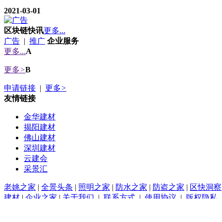
2021-03-01
区块链快讯
更多...
广告
|
推广
企业服务
更多...
A
更多
>
B
申请链接
|
更多
>
友情链接
金华建材
揭阳建材
佛山建材
深圳建材
云建会
采景汇
老姚之家
|
全景头条
|
照明之家
|
防水之家
|
防盗之家
|
区快洞察
建材
|
企业之家
|
关于我们
|
联系方式
|
使用协议
|
版权隐私
(c)2015-2017 ByBc.CN SYSTEM All Rights Reserved
Powered by
陶瓷头条