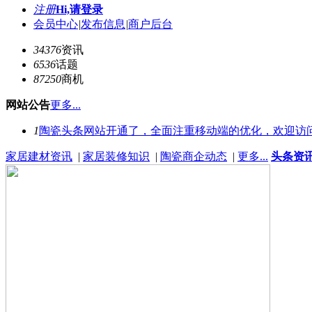
注册
Hi,请登录
会员中心
|
发布信息
|
商户后台
34376
资讯
6536
话题
87250
商机
网站公告
更多...
1
陶瓷头条网站开通了，全面注重移动端的优化，欢迎访
家居建材资讯
|
家居装修知识
|
陶瓷商企动态
|
更多...
头条资