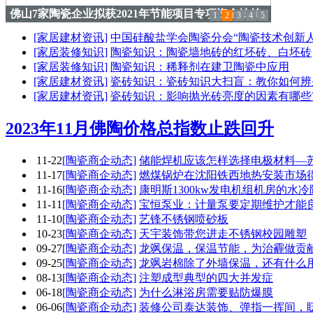
佛山7家陶瓷企业拟获2021年节能项目专项资金扶持
1
2
3
4
5
[家居建材资讯]
中国硅酸盐学会陶瓷分会“陶瓷技术创新
[家居装修知识]
陶瓷知识：陶瓷墙地砖的红坯砖、白坯砖
[家居装修知识]
陶瓷知识：稀释剂在建卫陶瓷中应用
[家居建材资讯]
瓷砖知识：瓷砖知识大扫盲：教你如何辨
[家居建材资讯]
瓷砖知识：影响抛光砖亮度的因素有哪些
2023年11月佛陶价格总指数止跌回升
11-22
[陶瓷商企动态]
储能焊机应该怎样选择电极材料—
11-17
[陶瓷商企动态]
燃煤锅炉在沈阳铁西地热安装市场
11-16
[陶瓷商企动态]
康明斯1300kw发电机组机房的水
11-11
[陶瓷商企动态]
宝恒泵业：计量泵要定期维护才能
11-10
[陶瓷商企动态]
艺锋不锈钢喷砂板
10-23
[陶瓷商企动态]
天宇装饰带您进走不锈钢校园雕塑
09-27
[陶瓷商企动态]
龙飒保温，保温节能，为治霾做贡
09-25
[陶瓷商企动态]
龙飒岩棉除了外墙保温，还有什么
08-13
[陶瓷商企动态]
注塑成型典型的四大并发症
06-18
[陶瓷商企动态]
为什么淋浴房需要贴防爆膜
06-06
[陶瓷商企动态]
装修公司泰达装饰、弹指一挥间，眨