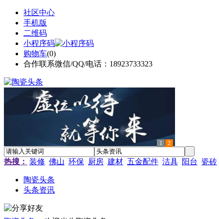
社区中心
手机版
二维码
小程序码
购物车
(
0
)
合作联系微信/QQ/电话：18923733323
1
2
热搜：
装修
佛山
环保
厨房
建材
五金配件
洁具
阳台
瓷砖
陶瓷头条
头条资讯