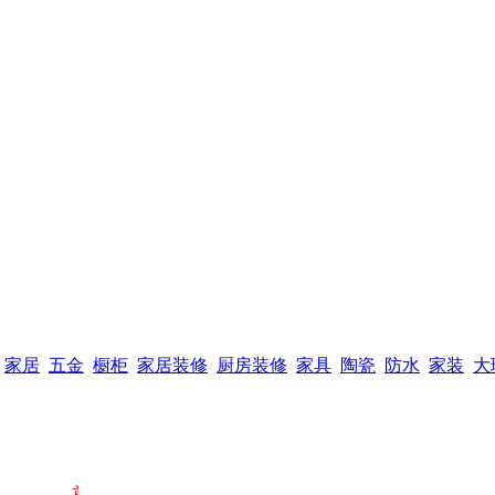
家居
五金
橱柜
家居装修
厨房装修
家具
陶瓷
防水
家装
大
首页黄金广告位赞助商链接，购买请点击进入