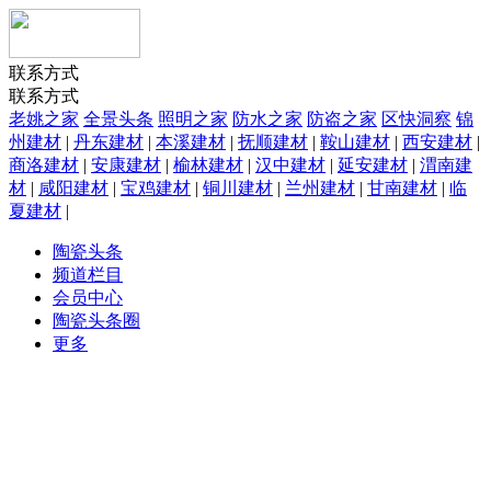
联系方式
联系方式
老姚之家
全景头条
照明之家
防水之家
防盗之家
区快洞察
锦
州建材
|
丹东建材
|
本溪建材
|
抚顺建材
|
鞍山建材
|
西安建材
|
商洛建材
|
安康建材
|
榆林建材
|
汉中建材
|
延安建材
|
渭南建
材
|
咸阳建材
|
宝鸡建材
|
铜川建材
|
兰州建材
|
甘南建材
|
临
夏建材
|
陶瓷头条
频道栏目
会员中心
陶瓷头条圈
更多