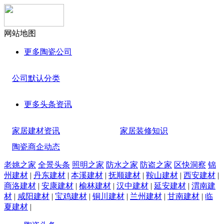
网站地图
更多
陶瓷公司
公司默认分类
更多
头条资讯
家居建材资讯
家居装修知识
陶瓷商企动态
老姚之家
全景头条
照明之家
防水之家
防盗之家
区快洞察
锦
州建材
|
丹东建材
|
本溪建材
|
抚顺建材
|
鞍山建材
|
西安建材
|
商洛建材
|
安康建材
|
榆林建材
|
汉中建材
|
延安建材
|
渭南建
材
|
咸阳建材
|
宝鸡建材
|
铜川建材
|
兰州建材
|
甘南建材
|
临
夏建材
|