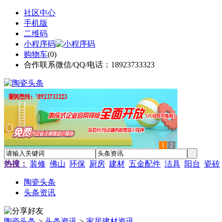
社区中心
手机版
二维码
小程序码
购物车
(
0
)
合作联系微信/QQ/电话：18923733323
1
2
热搜：
装修
佛山
环保
厨房
建材
五金配件
洁具
阳台
瓷砖
陶瓷头条
头条资讯
陶瓷头条
>
头条资讯
>
家居建材资讯