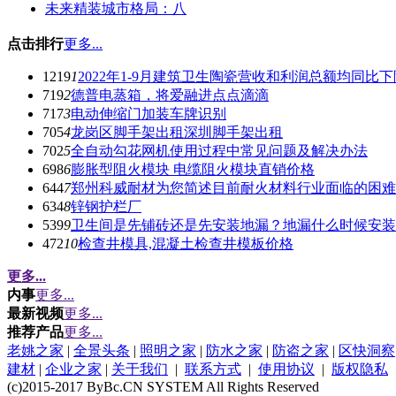
未来精装城市格局：八
点击排行
更多...
1219
1
2022年1-9月建筑卫生陶瓷营收和利润总额均同比下
719
2
德普电蒸箱，将爱融进点点滴滴
717
3
电动伸缩门加装车牌识别
705
4
龙岗区脚手架出租深圳脚手架出租
702
5
全自动勾花网机使用过程中常见问题及解决办法
698
6
膨胀型阻火模块 电缆阻火模块直销价格
644
7
郑州科威耐材为您简述目前耐火材料行业面临的困难
634
8
锌钢护栏厂
539
9
卫生间是先铺砖还是先安装地漏？地漏什么时候安装
472
10
检查井模具,混凝土检查井模板价格
更多...
内事
更多...
最新视频
更多...
推荐产品
更多...
老姚之家
|
全景头条
|
照明之家
|
防水之家
|
防盗之家
|
区快洞察
建材
|
企业之家
|
关于我们
|
联系方式
|
使用协议
|
版权隐私
(c)2015-2017 ByBc.CN SYSTEM All Rights Reserved