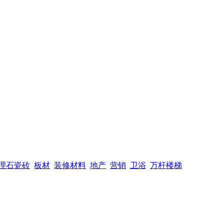
理石瓷砖
板材
装修材料
地产
营销
卫浴
万杆楼梯