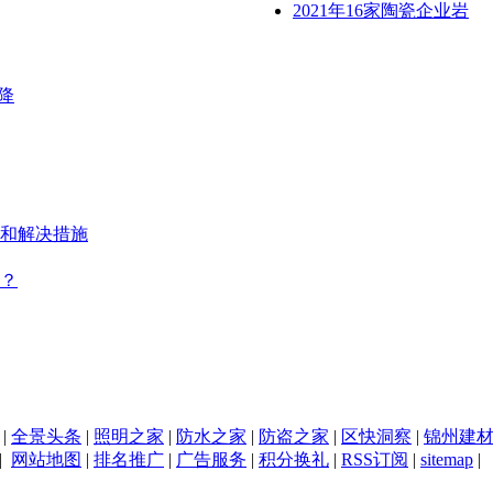
2021年16家陶瓷企业岩
降
和解决措施
？
|
全景头条
|
照明之家
|
防水之家
|
防盗之家
|
区快洞察
|
锦州建
|
网站地图
|
排名推广
|
广告服务
|
积分换礼
|
RSS订阅
|
sitemap
|