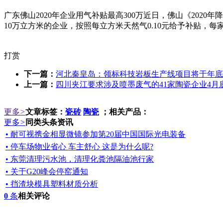
广东佛山2020年企业用气补贴最高300万近日，佛山《202
10万立方米的企业，按照每立方米天然气0.10元给予补贴，每家企
打赏
下一篇：
河北秦皇岛：领标科技岩板生产线项目将于年底
上一篇：
四川夹江要求涉及喷墨废气的41家陶瓷企业4月
更多
>
文章标签：
瓷砖
陶瓷
；相关产品：
更多
>
同类头条资讯
• 耐可视携金相显微镜参加第20届中国国际光电装备
• 停车场物业省心 车主舒心 这是为什么呢?
• 东莞清理污水池，清理化粪池隔油池行家
• 关于G20峰会停窑通知
• 挡渣块模具塑料材质分析
0
条
相关评论