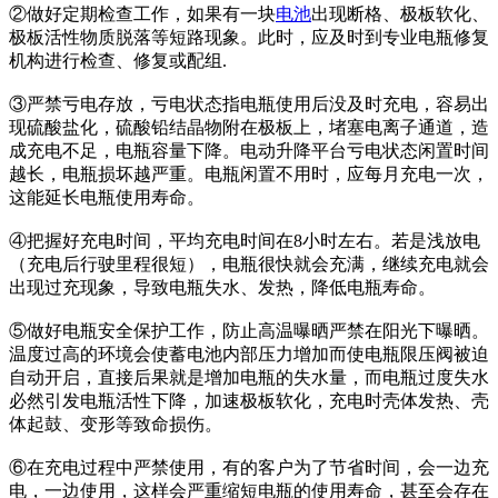
②做好定期检查工作，如果有一块
电池
出现断格、极板软化、
极板活性物质脱落等短路现象。此时，应及时到专业电瓶修复
机构进行检查、修复或配组.
③严禁亏电存放，亏电状态指电瓶使用后没及时充电，容易出
现硫酸盐化，硫酸铅结晶物附在极板上，堵塞电离子通道，造
成充电不足，电瓶容量下降。电动升降平台亏电状态闲置时间
越长，电瓶损坏越严重。电瓶闲置不用时，应每月充电一次，
这能延长电瓶使用寿命。
④把握好充电时间，平均充电时间在8小时左右。若是浅放电
（充电后行驶里程很短），电瓶很快就会充满，继续充电就会
出现过充现象，导致电瓶失水、发热，降低电瓶寿命。
⑤做好电瓶安全保护工作，防止高温曝晒严禁在阳光下曝晒。
温度过高的环境会使蓄电池内部压力增加而使电瓶限压阀被迫
自动开启，直接后果就是增加电瓶的失水量，而电瓶过度失水
必然引发电瓶活性下降，加速极板软化，充电时壳体发热、壳
体起鼓、变形等致命损伤。
⑥在充电过程中严禁使用，有的客户为了节省时间，会一边充
电，一边使用，这样会严重缩短电瓶的使用寿命，甚至会存在