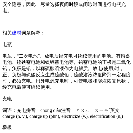
安全隐患，因此，尽量选择夜间时段或闲暇时间进行电瓶充
电。
相关
建材
词条解释：
电瓶
电瓶，“二次电池”。放电后经充电可继续使用的电池。有铅蓄
电池、镍铁蓄电池和镍镉蓄电池等。铅蓄电池的正极是二氧化
铅，负极是铅，以稀硫酸溶液作为电解质。放电(使用)时，
正、负极与硫酸反应生成硫酸铅，硫酸溶液浓度降到一定程度
时，必须充电。用外电源充电时，可使电极和溶液恢复原状，
经充电后便可继续使用。
充电
词语：充电拼音：chōng diàn注音：ㄔㄨㄥ—ㄉㄧㄢˋ英文：
charge (n. v.), charge up (phr.), electricize (v.), electrification (n,)
极板