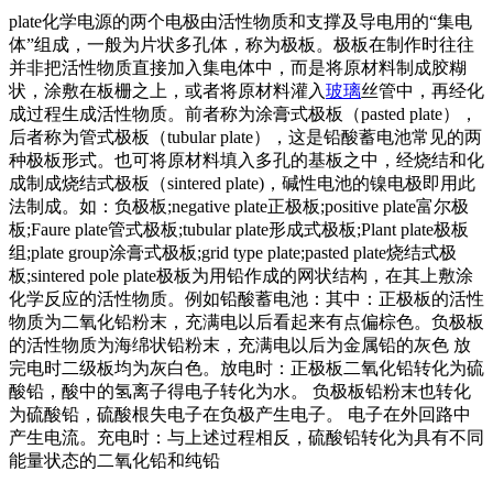
plate化学电源的两个电极由活性物质和支撑及导电用的“集电
体”组成，一般为片状多孔体，称为极板。极板在制作时往往
并非把活性物质直接加入集电体中，而是将原材料制成胶糊
状，涂敷在板栅之上，或者将原材料灌入
玻璃
丝管中，再经化
成过程生成活性物质。前者称为涂膏式极板（pasted plate），
后者称为管式极板（tubular plate），这是铅酸蓄电池常见的两
种极板形式。也可将原材料填入多孔的基板之中，经烧结和化
成制成烧结式极板（sintered plate)，碱性电池的镍电极即用此
法制成。如：负极板;negative plate正极板;positive plate富尔极
板;Faure plate管式极板;tubular plate形成式极板;Plant plate极板
组;plate group涂膏式极板;grid type plate;pasted plate烧结式极
板;sintered pole plate极板为用铅作成的网状结构，在其上敷涂
化学反应的活性物质。例如铅酸蓄电池：其中：正极板的活性
物质为二氧化铅粉末，充满电以后看起来有点偏棕色。负极板
的活性物质为海绵状铅粉末，充满电以后为金属铅的灰色 放
完电时二级板均为灰白色。放电时：正极板二氧化铅转化为硫
酸铅，酸中的氢离子得电子转化为水。 负极板铅粉末也转化
为硫酸铅，硫酸根失电子在负极产生电子。 电子在外回路中
产生电流。充电时：与上述过程相反，硫酸铅转化为具有不同
能量状态的二氧化铅和纯铅