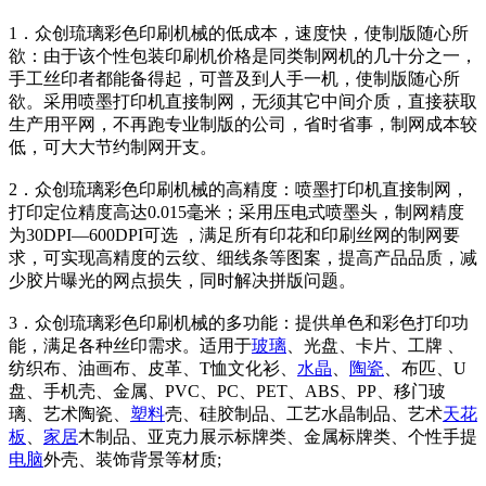
1．众创琉璃彩色印刷机械的低成本，速度快，使制版随心所
欲：由于该个性包装印刷机价格是同类制网机的几十分之一，
手工丝印者都能备得起，可普及到人手一机，使制版随心所
欲。采用喷墨打印机直接制网，无须其它中间介质，直接获取
生产用平网，不再跑专业制版的公司，省时省事，制网成本较
低，可大大节约制网开支。
2．众创琉璃彩色印刷机械的高精度：喷墨打印机直接制网，
打印定位精度高达0.015毫米；采用压电式喷墨头，制网精度
为30DPI—600DPI可选 ，满足所有印花和印刷丝网的制网要
求，可实现高精度的云纹、细线条等图案，提高产品品质，减
少胶片曝光的网点损失，同时解决拼版问题。
3．众创琉璃彩色印刷机械的多功能：提供单色和彩色打印功
能，满足各种丝印需求。适用于
玻璃
、光盘、卡片、工牌 、
纺织布、油画布、皮革、T恤文化衫、
水晶
、
陶瓷
、布匹、U
盘、手机壳、金属、PVC、PC、PET、ABS、PP、移门玻
璃、艺术陶瓷、
塑料
壳、硅胶制品、工艺水晶制品、艺术
天花
板
、
家居
木制品、亚克力展示标牌类、金属标牌类、个性手提
电脑
外壳、装饰背景等材质;