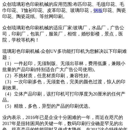
众创琉璃彩色印刷机械的应用范围:布匹印花、毛毯印花、毛
巾印花、T恤衫印花、皮革印花、玻璃印花，
钢板
印花、陶瓷
印花、陶瓷花纸、等丝网印刷。
众创琉璃彩色印刷机械的适应厂家:玻璃厂，水晶厂，广告公
司，印刷厂，包装厂，服装厂，相馆，婚纱影楼，景点，医
院，学校等机构！
琉璃彩色印刷机械-众创UV多功能打印机为您解决以下印刷难
题：
（1）一件起印，无须制版、无须出菲林，费用低廉，兼顾小
批量的产品印刷(特别适合广大广告公司使用)。
（2）不挑材质，任意材质印刷，兼容性好。
（3）一次印刷多色，无须套色，完美的颜色过渡，惊人的印
刷效果。
（4）立体产品印刷，该打印机可打印厚度为20厘米的任何产
品。
（5）精致，多色，异型的产品的印刷优选。
业内表示，2016年已是企业十分困难的一年，而近在咫尺的
2017年是扭转困局的关键一年，数码印刷行业确是罕见的出
色，提高产品的性能同时又使成本降低，在2017这个特殊的年