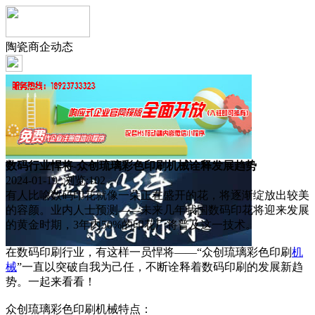
陶瓷商企动态
数码行业悍将-众创琉璃彩色印刷机械诠释发展趋势
2024-01-19 浏览:
102
有人比喻数码印花就像一朵正在盛开的花，将逐渐绽放出较美
的容颜。业内人士预测——未来几年我国数码印花将迎来发展
的黄金时期，3年内50%的印花厂将普及这一技术。
在数码印刷行业，有这样一员悍将——“众创琉璃彩色印刷
机
械
”一直以突破自我为己任，不断诠释着数码印刷的发展新趋
势。一起来看看！
众创琉璃彩色印刷机械特点：