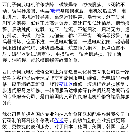
西门子伺服电机维修故障：磁铁爆钢、磁铁脱落、卡死转不
动、编码器磨损、码盘/
玻璃
盘磨损破裂、电机发热发烫、电
机进水、电机运转异常、高速运转响声、噪音大，刹车失灵、
刹车片磨损、低速正常高速偏差、高速正常低速偏差、启动报
警、启动跳闸、过载、过压、过流、不能启动、启动无力、运
行抖动、失磁、跑位、走偏差、输出不平衡、编码器报警、编
码器损坏、位置不准、一通电就报警、一通电就跳闸、驱动器
伺服器报警代码、烧线圈绕组、航空插头损坏、原点位置不
对，编码器调试/调零位、更换轴承、轴承槽磨损、转子断
裂，轴断裂、齿轮槽磨损等故障维修。
西门子伺服电机维修公司上海雷煜自动化科技有限公司是一家
长期为客户提供全球品牌交直流伺服电机维修、光电编码器维
修、磁电编码器维修，旋转
变压器
维修，玻璃码盘磨损修复，
步进伺服马达维修、主轴伺服马达维修等各种伺服马达编码器
的专业服务公司。是目前国内真正的伺服电机维修终端品牌服
务商！
我公司目前拥有国内专业的技术维修团队和配备各种我公司自
行研制的高科技维修测试
仪器
等，能够为您的企业提供更高
效，更快捷的便利服务。对于日本，德国，美国，韩国，意大