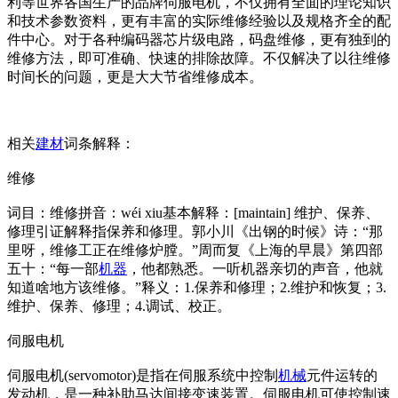
利等世界各国生产的品牌伺服电机，不仅拥有全面的理论知识
和技术参数资料，更有丰富的实际维修经验以及规格齐全的配
件中心。对于各种编码器芯片级电路，码盘维修，更有独到的
维修方法，即可准确、快速的排除故障。不仅解决了以往维修
时间长的问题，更是大大节省维修成本。
相关
建材
词条解释：
维修
词目：维修拼音：wéi xiu基本解释：[maintain] 维护、保养、
修理引证解释指保养和修理。郭小川《出钢的时候》诗：“那
里呀，维修工正在维修炉膛。”周而复《上海的早晨》第四部
五十：“每一部
机器
，他都熟悉。一听机器亲切的声音，他就
知道啥地方该维修。”释义：1.保养和修理；2.维护和恢复；3.
维护、保养、修理；4.调试、校正。
伺服电机
伺服电机(servomotor)是指在伺服系统中控制
机械
元件运转的
发动机，是一种补助马达间接变速装置。伺服电机可使控制速