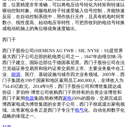
度，位置精度非常准确，可以将电压信号转化为转矩和转速以
驱动控制对象。伺服电机转子转速受输入信号控制，并能快速
反应，在自动控制系统中，用作执行元件，且具有机电时间常
数小、线性度高、始动电压等特性，可把所收到的电信号转换
成电动机轴上的角位移或角速度输出。
西门子
西门子股份公司(SIEMENS AG FWB：SIE, NYSE：SI)是世界
最大西门子公司总部的机电类公司之一，1847年由维尔纳·冯·
西门子建立。国际总部位于德国慕尼黑。西门子股份公司在法
兰克福证券交易所和纽约证券交易所上市。主要业务集中在工
业、
能源
、医疗、基础设施与城市四大业务领域。2005年，西
门子集团在190个国家和地区雇用员工460,800人，全球收入为
754.45亿欧元。2014年9月，西门子股份公司和博世集团达成
协议：罗伯特·博世公司收购西门子所持有的合资企业博世和
西门子家用
电器
集团(简称博西
家电
)50%的股份，交易完成后
博西家电成为博世集团的全资子公司，西门子彻底退出家电领
域。出售家电业务正是西门子专注于
电气
化、自动化和数字化
战略的体现之一。