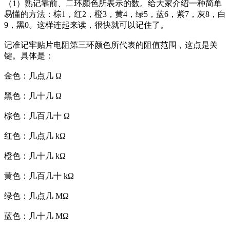
（1）熟记靠前、二环颜色所表示的数。给大家介绍一种简单
易懂的方法：棕1，红2，橙3，黄4，绿5，蓝6，紫7，灰8，白
9，黑0。这样连起来读，很快就可以记住了。
记准记牢贴片电阻第三环颜色所代表的阻值范围，这点是关
键。具体是：
金色：几点几 Ω
黑色：几十几 Ω
棕色：几百几十 Ω
红色：几点几 kΩ
橙色：几十几 kΩ
黄色：几百几十 kΩ
绿色：几点几 MΩ
蓝色：几十几 MΩ