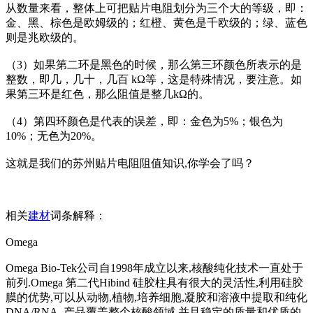
从数量来看，整体上可把贴片电阻划分为三个大的等级，即：
金、黑、棕色是欧姆级的；红橙、黄色是千欧级的；绿、蓝色
则是兆欧级的。
（3）如果第二环是黑色的时候，那么第三环颜色所表示的是
整数，即几，几十，几百 kΩ等，这是特殊情况，要注意。如
果第三环是红色，那么阻值是整几kΩ的。
（4）第四环颜色是代表的误差，即：金色为5%；银色为
10%；无色为20%。
这就是我们的苏州贴片电阻阻值知识,你学会了吗？
相关
建材
词条解释：
Omega
Omega Bio-Tek公司自1998年成立以来,核酸纯化技术一直处于
前列.Omega 第二代Hibind 硅胶柱具有很大的灵活性,利用硅胶
膜的优势,可以从动物,植物,培养细胞,凝胶和溶液中提取和纯化
DNA/RNA, 产品覆盖整个核酸领域,并且稳定的质量和优质的