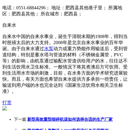
电话：0551-68844296； 地址：肥西县其他巷子里； 所属地
区：肥西县其他； 所在城市：肥西县；
自来水
自来水中国的自来水事业，诞生于清朝末期的1908年，得到当
时慈禧太后的大力支持。2008年是北京自来水事业的百年华
诞。由于自来水通过
水泵
动力或重力势能作用输送后，受到管
道结构，特别是蓄水塔与管道的材料（不锈钢金属管，PVC
等）的影响，由机泵通过输配水管道供给用户的水，往往达不
到生活饮用水卫生标准。一般情况下将其煮沸后方可饮用。受
到生活用水市场的刺激，目前，在水务方面的学术研究进展较
快。而且，有关方面也希望自来水提供方多承担一些责任，让
输送到用户端的水也完全达到《国家生活饮用水相关卫生标
准》。
打赏
下一篇:
新型高效重型细碎机该如何选择合适的生产厂家