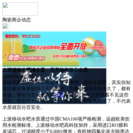
陶瓷商企动态
上派移动水吧净水器，天天给你放心水质
2024-04-06 浏览:
72
你以为家里的自来水看起来干干净净，没什么杂质，其实你知
道自来水有多脏吗？不说别的，大家都知道水杯用久了，都有
水垢，更何况是自来水的
水管
内部~自来水之所以看不见这些
污垢，那是因为管道比较长，很多东西都被稀释掉了，不代表
水质就百分百安全。
上派移动水吧水质通过中国CMA106项严格检测，远超欧美饮
用水检测标准。上派移动水吧高科技加持，采用进口RO膜和
炭滤芯，过滤精度小于0.0001微米；有机物四氯化炭去除率达