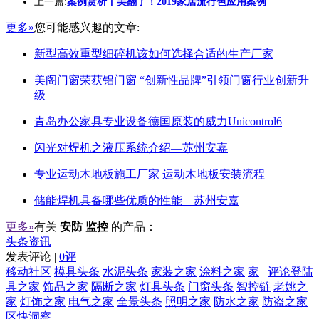
上一篇:
案例赏析丨美翻了！2019家居流行色应用案例
更多»
您可能感兴趣的文章:
新型高效重型细碎机该如何选择合适的生产厂家
美阁门窗荣获铝门窗 “创新性品牌”引领门窗行业创新升
级
青岛办公家具专业设备德国原装的威力Unicontrol6
闪光对焊机之液压系统介绍—苏州安嘉
专业运动木地板施工厂家 运动木地板安装流程
储能焊机具备哪些优质的性能—苏州安嘉
更多»
有关
安防 监控
的产品：
头条资讯
发表评论 |
0评
移动社区
模具头条
水泥头条
家装之家
涂料之家
家
评论登陆
具之家
饰品之家
隔断之家
灯具头条
门窗头条
智控链
老姚之
家
灯饰之家
电气之家
全景头条
照明之家
防水之家
防盗之家
区快洞察