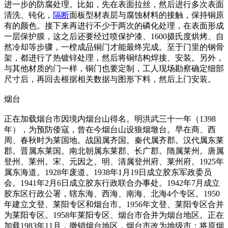
进一步的防腐处理。比如，先在表面拉丝，然后进行多次表面
清洗、钝化，
隔断
面板型材表层与腐蚀材料的接触，保持铜原
有的颜色。接下来再进行不少于两次的磷化处理，在表面形成
一层保护膜，这之后还要经过喷保护漆、1600摄氏度烘烤、自
然冷却等步骤，一樘成品铜门才能最终完成。至于门里的钢骨
架，都进行了热镀锌处理，然后将铜结构焊接、安装。另外，
与其他材质的门一样，铜门也要定制，工人现场勘察确定细部
尺寸后，再回去根据相关数据与图形下料，然后上门安装。
烟台
正在加载烟台市因境内烟台山得名。明洪武三十一年（1398
年），为预防倭寇，曾在今烟台山设狼烟墩台。早在商、西
周、春秋时为莱国地。战国属齐国。秦代属齐郡。汉代属东莱
郡。晋属东莱国。南北朝属东莱郡、长广郡。隋属莱州。唐属
登州、莱州。宋、元因之。明、清属登州府、莱州府。1925年
属东海道。1928年废道。1938年1月19日成立胶东军政委员
会。1941年2月6日成立胶东行政联合办事处。1942年7月成立
胶东区行政公署，辖东海、西海、南海、北海4个专区。1950
年建立文登、莱阳专区和烟台市。1956年文登、莱阳专区合并
为莱阳专区。1958年莱阳专区、烟台市合并为烟台地区。正在
加载1983年11月，撤销烟台地区，烟台市改为地级市；将原烟