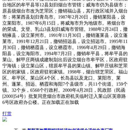
台地区的牟平县等12县划归烟台市管辖；威海市仍为县级市；
原县级烟台市改为芝罘区；撤销福山县，其行政区域并入烟台
市；将莱西县划归青岛市。1987年2月20日，撤销莱阳县，设
立莱阳市。1987年6月15日，将威海市升为地级市。将烟台市
的荣成、文登、乳山3县划归威海市管辖。1988年2月24日，撤
销掖县，设立莱州市。1991年11月30日，撤销蓬莱县，设立蓬
莱市。1991年12月21日，撤销招远县，设立招远市。1995年11
月30日，撤销栖霞县，设立栖霞市。1996年4月29日，撤销海
阳县，设立海阳市。1994年7月2日，撤销牟平县，将牟平县的
莱山、解甲庄两镇成建制划出后设立烟台市牟平区，区政府驻
宁海镇；设立莱山区，辖原牟平县的莱山镇、解甲庄镇和芝罘
区的初家镇，区政府驻初家镇。1998年，烟台辖芝罘区、福山
区、牟平区、莱山区4个区，长岛县以及龙口、莱阳市、莱
州、蓬莱、招远、栖霞和海阳7个县级市，共11个街道、159个
镇、32个乡，6568个行政村。2000年4月28日，民政部（民函
[2000]54号）批复同意烟台市政府机关临时迁入莱山区芙蓉路
6号区政府办公楼。正在加载正在加载
打赏