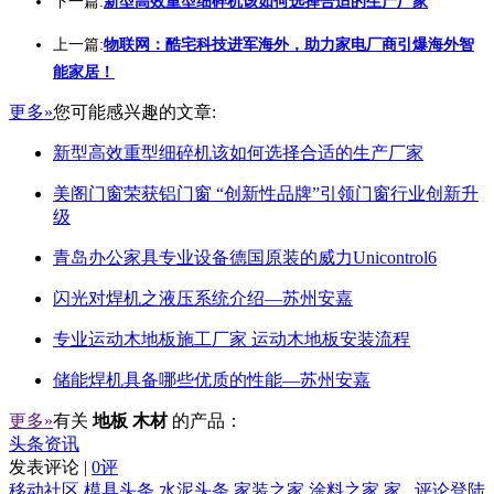
下一篇:
新型高效重型细碎机该如何选择合适的生产厂家
上一篇:
物联网：酷宅科技进军海外，助力家电厂商引爆海外智
能家居！
更多»
您可能感兴趣的文章:
新型高效重型细碎机该如何选择合适的生产厂家
美阁门窗荣获铝门窗 “创新性品牌”引领门窗行业创新升
级
青岛办公家具专业设备德国原装的威力Unicontrol6
闪光对焊机之液压系统介绍—苏州安嘉
专业运动木地板施工厂家 运动木地板安装流程
储能焊机具备哪些优质的性能—苏州安嘉
更多»
有关
地板 木材
的产品：
头条资讯
发表评论 |
0评
移动社区
模具头条
水泥头条
家装之家
涂料之家
家
评论登陆