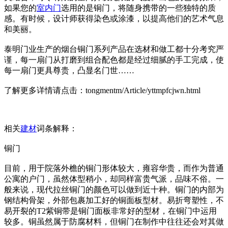
如果您的
室内门
选用的是铜门，将随身携带的一些独特的质
感。有时候，设计师获得染色或涂漆，以提高他们的艺术气息
和美丽。
泰明门业生产的烟台铜门系列产品在选材和做工都十分考究严
谨，每一扇门从打磨到组合配色都是经过细腻的手工完成，使
每一扇门更具尊贵，凸显名门世……
了解更多详情请点击：tongmentm/Article/yttmpfcjwn.html
相关
建材
词条解释：
铜门
目前，用于院落外檐的铜门形体较大，雍容华贵，而作为普通
公寓的户门，虽然体型稍小，却同样富贵气派，品味不俗。一
般来说，现代拉丝铜门的颜色可以做到近十种。铜门的内部为
钢结构骨架，外部包裹加工好的铜面板型材。易折弯塑性，不
易开裂的T2紫铜带是铜门面板非常好的型材，在铜门中运用
较多。铜虽然属于防腐材料，但铜门在制作中往往还会对其做