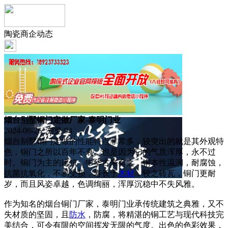
陶瓷商企动态
烟台别墅铜门定做厂家-泰明门业
2024-06-26 浏览:
94
烟台别墅铜门定做的性能特点非常多，较突出的就是其外观特
色，铜门之所以百年不衰，也是因为它的气质浑厚，永不过
时。铜门为主的建筑，中华古来有之，铜本性温润，耐腐蚀，
抗菌抗氧化，不易受损，寿长于
木材
，较之砖瓦，铜门更耐
岁，而且风姿卓越，色调绚丽，浑厚沉稳中不失风雅。
作为知名的烟台铜门厂家，泰明门业承传统建筑之典雅，又不
失材质的坚固，且
防水
，防腐，将精湛的铜工艺与现代科技完
美结合，可令有限的空间挥发无限的气度。出色的色彩效果，