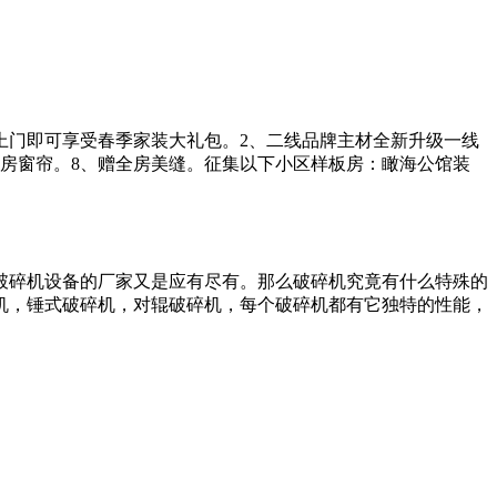
、上门即可享受春季家装大礼包。2、二线品牌主材全新升级一线
赠全房窗帘。8、赠全房美缝。征集以下小区样板房：瞰海公馆装
破碎机设备的厂家又是应有尽有。那么破碎机究竟有什么特殊的
机，锤式破碎机，对辊破碎机，每个破碎机都有它独特的性能，