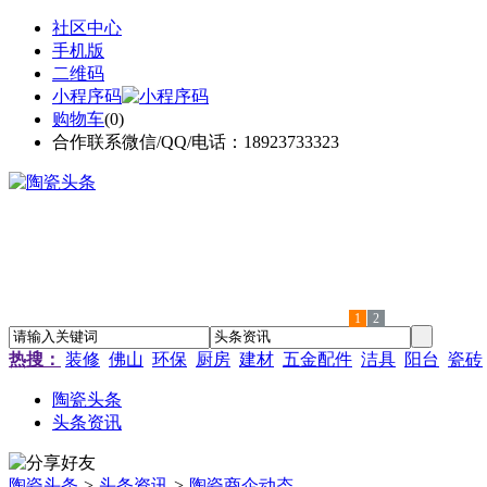
社区中心
手机版
二维码
小程序码
购物车
(
0
)
合作联系微信/QQ/电话：18923733323
1
2
热搜：
装修
佛山
环保
厨房
建材
五金配件
洁具
阳台
瓷砖
陶瓷头条
头条资讯
陶瓷头条
>
头条资讯
>
陶瓷商企动态