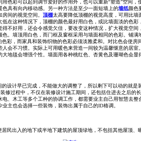
利用色彩可以起到调节爱好的作用外，也可以重新“塑造”空间，
暖色具有向内移动感。另一种方法是至少一面短墙上的
墙纸
颜色
加房间的视觉空间。
顶棚
太高要降低顶棚的视觉高度，可用比墙
太低在这种情况下，顶棚的颜色最好用白色，或比墙面淡的色彩，
觉得不好用，还会令感觉欠佳，要改变这种情况，扩大视觉空间
颜色。墙顶用白色，而门框及窗框采用与墙面相同的色彩。铺满
调的色彩，而家具和装饰织物的色彩必须淡雅柔和。对比色会使房
些人会不习惯。实际上可用暖色来营造一间较为温馨惬意的居室。
的大地毯会增强个性。墙面用各种桃红色、杏黄色及珊瑚色会显
间的设计早已完成，不能做大的调整了，所以剩下可以动的就是
入到装修过程中，不仅在装修设计施工期间，还包括住进去之后的
水电、木工等多个工种的协调工作，都需要业主自己用智慧去整
少业主也会选择一些装饰，装饰出属于自己的ID格调。
要求、方便居民出入的地下或半地下建筑的屋顶绿地，不包括其他屋顶