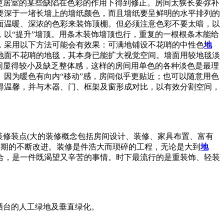
使居室的某些缺陷在色彩的作用下得到修正。房间太狭长要弥补
要深于一堵长墙上的墙纸颜色，而且墙纸要呈鲜明的水平排列的
面温暖、深浓的色彩来装饰顶棚。但必须注意色彩不要太暗，以
以“提升”墙顶。用条木装饰墙顶也行，重复的一根根条木能给
，采用以下方法可能会有效果：可满地铺设不花哨的中性色
地
地面不花哨的地毯，其本身已能扩大视觉空间。墙面用较地毯淡
间显得较小及缺乏整体感，这样的房间用单色的各种淡色是最理
因为暖色有向内“移动”感，房间似乎更贴近；也可以随意用色
得温馨，并与木器、门、框架及窗形成对比，以有效分割空间，
装修装点(大的装修概念包括房间设计、装修、家具布置、富有
长期的不断改进。装修是件浩大而琐碎的工程，无论是大到
地
合，是一件既渴望又辛苦的事情。时下最流行的是重装饰、轻装
、晒台的人工绿地及垂直绿化。