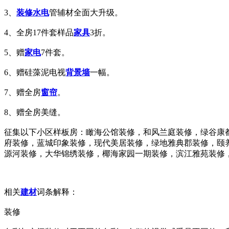
3、
装修
水电
管辅材全面大升级。
4、全房17件套样品
家具
3折。
5、赠
家电
7件套。
6、赠硅藻泥电视
背景墙
一幅。
7、赠全房
窗帘
。
8、赠全房美缝。
征集以下小区样板房：瞰海公馆装修，和风兰庭装修，绿谷康
府装修，蓝城印象装修，现代美居装修，绿地雅典郡装修，颐
源河装修，大华锦绣装修，椰海家园一期装修，滨江雅苑装修
相关
建材
词条解释：
装修