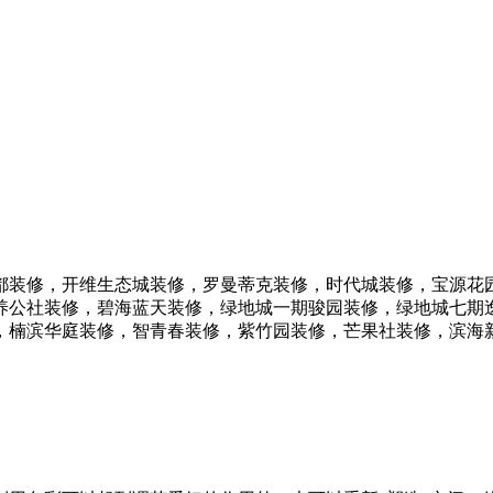
都装修，开维生态城装修，罗曼蒂克装修，时代城装修，宝源花
养公社装修，碧海蓝天装修，绿地城一期骏园装修，绿地城七期
，楠滨华庭装修，智青春装修，紫竹园装修，芒果社装修，滨海