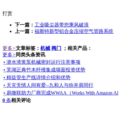
打赏
下一篇：
工业吸尘器带您乘风破浪
上一篇：
福斯特新型铝合金压缩空气管路系统
更多
>
文章标签：
机械
阀门
；相关产品：
更多
>
同类头条资讯
• 潜水渣浆泵机械密封运行注意事项
• 芜湖正典竹木纤维集成墙面投资优势
• 精益管生产线详情介绍和优势
• 天灾无情人间有爱--九和人与你并肩同行
• 易微联助力厂商完成WWAA（Works With Amazon Al
0
条
相关评论