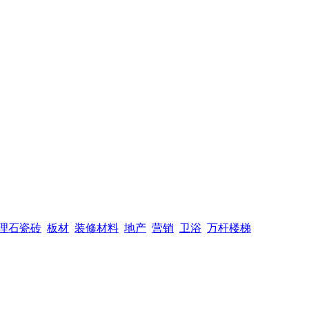
理石瓷砖
板材
装修材料
地产
营销
卫浴
万杆楼梯