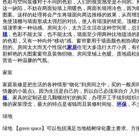
色彩与空间装修对于不同的色彩，人们的视觉感受是不同的。
这一缺陷，不妨在两面短墙上用暖色，两面长墙用冷色，因为
图案。这样的处理将会产生将墙面向两边推移的效果，从而增
免使顶棚与墙面形成太强烈的对比，使人有塌顶的错觉。顶棚
墙顶带来一种动感。房间太小，太方正生活在这种空间里，总
毯
，色彩不能太深，也不能太浅，墙面至少用两种比地毯淡的
的色彩，又有一种向外“移动”感。窗帘要用于墙面颜色相协
想的。房间太大而无个性现代
家居
住宅大多流行大厅小房，有
彩鲜艳的大图案窗帘及装饰织物。房间里铺上色暖、质地疏松
营造一种温馨的气氛。
家装
家庭装修是把生活的各种情形“物化”到房间之中，买的一般房
情趣的小装点)。因为生活是自己的，所以自己必须亲自介 
板
、家具的定制还是几颗螺丝钉的购买，办理开工手续到组织
修的家装理念，最大的特点是省钱而且装修时间短、
环保
，不
绿地
绿地 【green space】可以包括满足当地植树绿化覆土