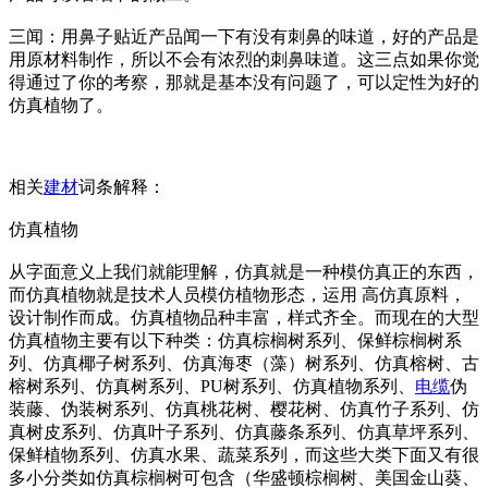
三闻：用鼻子贴近产品闻一下有没有刺鼻的味道，好的产品是
用原材料制作，所以不会有浓烈的刺鼻味道。这三点如果你觉
得通过了你的考察，那就是基本没有问题了，可以定性为好的
仿真植物了。
相关
建材
词条解释：
仿真植物
从字面意义上我们就能理解，仿真就是一种模仿真正的东西，
而仿真植物就是技术人员模仿植物形态，运用 高仿真原料，
设计制作而成。仿真植物品种丰富，样式齐全。而现在的大型
仿真植物主要有以下种类：仿真棕榈树系列、保鲜棕榈树系
列、仿真椰子树系列、仿真海枣（藻）树系列、仿真榕树、古
榕树系列、仿真树系列、PU树系列、仿真植物系列、
电缆
伪
装藤、伪装树系列、仿真桃花树、樱花树、仿真竹子系列、仿
真树皮系列、仿真叶子系列、仿真藤条系列、仿真草坪系列、
保鲜植物系列、仿真水果、蔬菜系列，而这些大类下面又有很
多小分类如仿真棕榈树可包含（华盛顿棕榈树、美国金山葵、