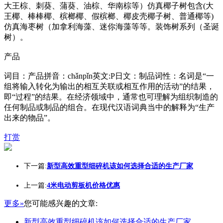
大王棕、刺葵、蒲葵、油棕、华南棕等）仿真椰子树包含(大
王椰、棒棒椰、槟榔椰、假槟榔、椰皮壳椰子树、普通椰等)
仿真海枣树（加拿利海藻、迷你海藻等等。装饰树系列（圣诞
树）。
产品
词目：产品拼音：chǎnpǐn英文:P日文：制品词性：名词是“一
组将输入转化为输出的相互关联或相互作用的活动”的结果，
即“过程”的结果。在经济领域中，通常也可理解为组织制造的
任何制品或制品的组合。在现代汉语词典当中的解释为“生产
出来的物品”。
打赏
下一篇:
新型高效重型细碎机该如何选择合适的生产厂家
上一篇:
4米电动剪板机价格优惠
更多»
您可能感兴趣的文章:
新型高效重型细碎机该如何选择合适的生产厂家