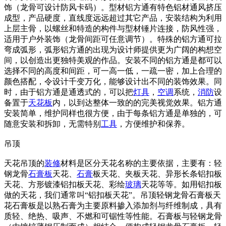
饰（龙骨可设计防风卡码）。型材铝方通有特色铝材通风挤压
成型，产品硬度，直线度远远超过其它产品，安装结构为利用
上层主骨，以螺丝和特造的构件与型材锤片连接，防风性强，
适用于户外装饰（龙骨间距可任意调节）。特殊的铝方通可拉
弯成弧形，弧形铝方通的出现为设计师提供更为广阔的构想空
间，以创造出更独特美观的作品。安装不同的铝方通是都可以
选择不同的高度和间距，可一高一低，一疏一密，加上合理的
颜色搭配，令设计千变万化，能够设计出不同的装饰效果。同
时，由于铝方通是通透式的，可以把
灯具
，
空调
系统，
消防
设
备置于
天花板
内，以到达整体一致的的完美视觉效果。铝方通
安装简单，维护同样也很方便，由于每条铝方通是单独的，可
随意安装和拆卸，无需特别
工具
，方便维护和保养。
吊顶
天花吊顶的
装修
材料是区分天花名称的主要依据，主要有：轻
钢龙骨
石膏板
天花、
石膏
板天花、夹板天花、异形长条铝扣板
天花、方形镀漆铝扣板天花、彩绘
玻璃
天花等等。如用铝扣板
做的天花，我们通常叫“铝扣板天花”。吊顶轻钢龙骨石膏板天
花石膏板是以熟石膏为主要原料掺入添加剂与纤维制成，具有
质轻、绝热、吸声、不燃和可锯性等性能。石膏板与轻钢龙骨