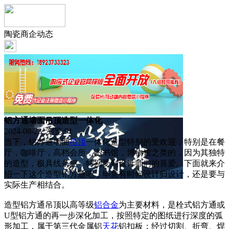
陶瓷商企动态
铝方通墙面吊顶造型一体化
2024-08-23 浏览:
91
当下，铝方通墙面
吊顶
一体化造型特别的受欢迎，特别是在餐
厅，咖啡厅，高档会所，图书馆，博物馆之类的，因为其独特
的造型，极具线条感，特别受到设计师们的喜爱。下面就来介
绍一下这个造型铝方通吧，毕竟有时候设计归设计，还是要与
实际生产相结合。
造型铝方通吊顶以高等级
铝合金
为主要材料，是栓式铝方通或
U型铝方通的再一步深化加工，按照特定的图纸进行深度的弧
形加工，属于第三代金属铝
天花
铝扣板；经过切割、折弯、焊