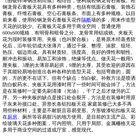
（由镀锌薄钢压制而成）相结合，便构成轻钢龙骨石膏板。轻
钢龙骨石膏板天花具有多种种类，包括有纸面石膏板、装饰石
膏板、纤维石膏板、空心石膏板条。市面上有多种规格。以目
前来看，使用轻钢龙骨石膏板天花作
隔断
墙的多，用来作造型
天花的比较少。石膏板天花多用于商业空间，普通使用
600
x600规格，有明骨和暗骨之分。龙骨常用铝或铁。夹板天
花为现时装修常用。夹板（也叫胶合板），是将原木经蒸煮软
化后，沿年轮切成大张薄片，通过干燥、整理、涂胶、组坯、
热压、锯边而成。具有材质轻、强度高、良好的弹性和韧性、
耐冲击和振动。易加工和涂饰，绝缘等优点。做天花一般用5
厘夹板。3厘的太薄容易起拱，9厘的太厚。其受欢迎的原因在
于其能轻易地创造出各种各样的造型天花，包括弯曲的，圆
的，方的更不在话下。但有个缺点：怕白蚁。补救方法是喷洒
防白蚁药水。夹板天花用漆时用了一些时间可能会掉了，方法
是在装修时一定要先刷清漆（光油），干了之后才做另的工
序。另一种夹板的缺点是接口处会裂开，方法是在装修时用原
子灰来补接口处。异形长条铝扣板天花 家庭装修已大多不再
用些种材料，主要是不耐脏且容易变形。方形镀漆铝扣板天花
在
厨房
、厕所等容易脏污的地方使用。是目前的主流产品。彩
绘玻璃天花多种图案，可内照明。只用于局部。金属栅格天花
多用于商业空间的过道或厅室，感觉现代。