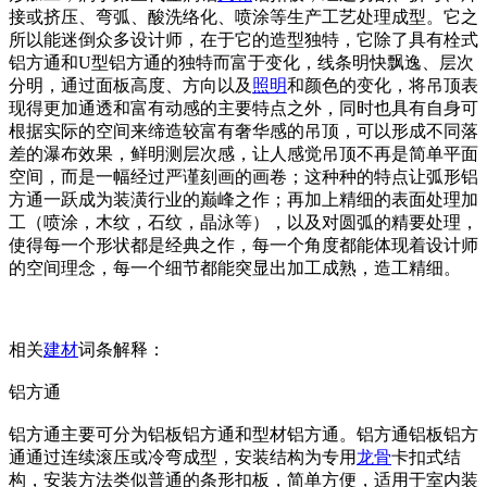
接或挤压、弯弧、酸洗络化、喷涂等生产工艺处理成型。它之
所以能迷倒众多设计师，在于它的造型独特，它除了具有栓式
铝方通和U型铝方通的独特而富于变化，线条明快飘逸、层次
分明，通过面板高度、方向以及
照明
和颜色的变化，将吊顶表
现得更加通透和富有动感的主要特点之外，同时也具有自身可
根据实际的空间来缔造较富有奢华感的吊顶，可以形成不同落
差的瀑布效果，鲜明测层次感，让人感觉吊顶不再是简单平面
空间，而是一幅经过严谨刻画的画卷；这种种的特点让弧形铝
方通一跃成为装潢行业的巅峰之作；再加上精细的表面处理加
工（喷涂，木纹，石纹，晶泳等），以及对圆弧的精要处理，
使得每一个形状都是经典之作，每一个角度都能体现着设计师
的空间理念，每一个细节都能突显出加工成熟，造工精细。
相关
建材
词条解释：
铝方通
铝方通主要可分为铝板铝方通和型材铝方通。铝方通铝板铝方
通通过连续滚压或冷弯成型，安装结构为专用
龙骨
卡扣式结
构，安装方法类似普通的条形扣板，简单方便，适用于室内装