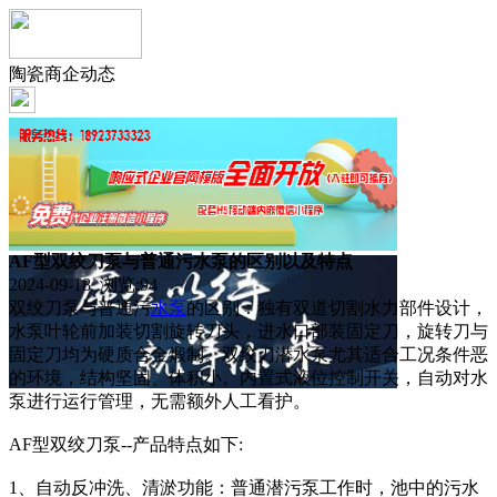
陶瓷商企动态
AF型双绞刀泵与普通污水泵的区别以及特点
2024-09-18 浏览:
94
双绞刀泵与普通污
水泵
的区别：独有双道切割水力部件设计，
水泵叶轮前加装切割旋转刀头，进水口部装固定刀，旋转刀与
固定刀均为硬质合金煅制。双绞刀潜水泵尤其适合工况条件恶
的环境，结构坚固、体积小。内置式液位控制开关，自动对水
泵进行运行管理，无需额外人工看护。
AF型双绞刀泵--产品特点如下:
1、自动反冲洗、清淤功能：普通潜污泵工作时，池中的污水