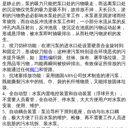
是静止的，泵的吸力只能把泵口处的污物吸走，而远离泵口处
的沉淀物仅凭泵的吸力是吸不到，故排放不掉，天长日久，淤
积的污物势必必影响水泵处的正常工作，水泵甚至因淤堵而经
常烧毁，而自动反冲洗潜水泵工作时，一小部分水流从泵的反
冲孔内高压射出，反冲池底，使沉淀在池底的污物运动起来，
形成悬浮物，被水泵即时抽吸排出，从而杜绝污物淤积的发
生。
2、绞刀切碎功能：在潜污泵的进水口处设置硬质合金旋转到
和固定刀，形成铰刀组合；这种潜污泵特别适合环境恶劣的污
水提升场所，如：
塑料
编织袋、丝袜、抹布、屠宰场垃圾、卫
生用品等污物，均能再瞬间被铰碎排出。有效保证所排放的污
水能通过任何
阀门
和管路。
3、抗堵塞排放功能：采用德国ABS公司技术制造的潜污泵，
既能撕裂污水中的纸、巾、袋的长纤维物质，又能排放固体垃
圾。
4、全自动型：水泵内置电控装置和自动装置（浮球开关），
不需要人员看管，全自动开、停水泵，大大方便用户对水泵的
安装、使用、维护。
5、自动耦合装置：泵沿导杆下滑到底座，自动与出水口耦
合，极大方便了日后水泵的维护、检修、再不需要工作人员进
出肮脏的污水坑拆、装水泵。