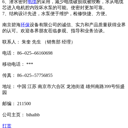
6、潜水密封
电缆
的采用，减少电缆破损或被绞断，水从电缆
芯进入电机腔内毁坏水泵的可能。使密封更加可靠。
7、结构设计先进，水泵便于维护，检修快捷、方便。
南京碧海
环保
设备有限公司的诚信、实力和产品质量获得业界
的认可。欢迎各界朋友莅临参观、指导和业务洽谈。
联系人： 朱奎 先生 （销售部 经理）
电话： 86--025--66160698
移动电话： ***
传真： 86--025--57756855
地址： 中国 江苏 南京市六合区 龙池街道 雄州南路399号恒盛
园
邮编： 211500
公司主页： bihaihb
打赏