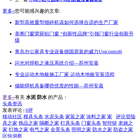
更多»
您可能感兴趣的文章:
新型高效重型细碎机该如何选择合适的生产厂家
美阁门窗荣获铝门窗 “创新性品牌”引领门窗行业创新升
级
青岛办公家具专业设备德国原装的威力Unicontrol6
闪光对焊机之液压系统介绍—苏州安嘉
专业运动木地板施工厂家 运动木地板安装流程
储能焊机具备哪些优质的性能—苏州安嘉
更多»
有关
水泥 防水
的产品：
头条资讯
发表评论 |
0评
移动社区
模具头条
水泥头条
家装之家
涂料之家
家
评论登陆
具之家
饰品之家
隔断之家
灯具头条
门窗头条
智控链
老姚之
家
灯饰之家
电气之家
全景头条
照明之家
防水之家
防盗之家
区快洞察