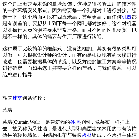
这个是上海龙美术馆的幕墙装饰，这种是很考验工厂的技术性
的一种幕墙安装形式。因为需要每一个孔都对上进行拼接。想
像一下，这个墙面可以有四五米高，甚至更高，而任何
机器
都
是有误差的，要想从上到下每一个网孔都对接好，这个对机器
以及操作人员的误差要求非常严格。而且不同的网孔梗宽，也
是不一样的。具体的需要与生产厂家进行沟通。
这种属于比较简单的框架式，没有边框的。其实有很多类型可
以做，可以根据设计师的设计，而有的是根据现有的大楼进行
改造，也需要根据具体的情况，以及方便的施工方案等等情况
进行确定。而如果您正好需要这样的产品，与我们联系，可以
给您进行指导。
相关
建材
词条解释：
幕墙
幕墙(Curtain Wall)，是建筑物的
外墙
护围，像幕布一样挂上
去，故又称为悬挂墙，是现代大型和高层建筑常用的带有装饰
效果的轻质墙体。由结构框架与镶嵌
板材
组成，不承担主体结