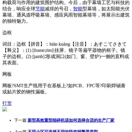
构载荷与作用的建筑围护结构。今后，由于幕墙工艺与科技的
结合，响应全球
节能
减排的号召，
智能
型幕墙，如太阳能光伏
幕墙、通风道呼吸幕墙、感应风雨智能幕墙等，将展示出建筑
的独特魅力。
边框
词目：边框【拼音】：biān kuàng【注音】：あすこてさきて
【释义】：(1) [f
rame;rim]∶挂屏、镜子等扁平器物的框子。镜
子的边框。(2) [jamb]∶形成洞口(如门、窗、壁炉)一侧的直料或
其表面。
网板
网板?SMT生产线用于在基板上?如PCB、FPC等?印刷焊锡膏
或贴片胶的钢性漏板。
打赏
下一篇:
新型高效重型细碎机该如何选择合适的生产厂家
上一篇:
不同小区可选择不同的防盗报警器类型