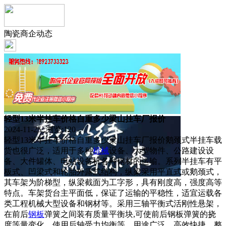
陶瓷商企动态
轻型13米半挂车价格自重多少梁山挂车厂报价
2024-11-25 浏览:
120
轻型13米半挂车价格自重多少梁山挂车厂报价鹅颈式半挂车载
货也很广泛，适用于多种
机械
设备、大型物件、公路建设设
备、大件罐体、电站设备机各种钢材的运输。系列半挂车有平
板式、凹梁式和轮胎外露式结构，纵梁采用平直式或鹅颈式，
其车架为阶梯型，纵梁截面为工字形，具有刚度高，强度高等
特点。车架货台主平面低，保证了运输的平稳性，适宜运载各
类工程机械大型设备和钢材等。采用三轴平衡式活刚性悬架，
在前后
钢板
弹簧之间装有质量平衡块,可使前后钢板弹簧的挠
度等量变化，使用后轴受力均衡等。用途广泛，高效快捷，整