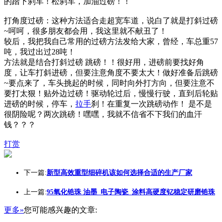
的踏下刹车！松刹车，加油过磅！！
打角度过磅：这种方法适合走超宽车道，说白了就是打斜过磅
~呵呵，很多朋友都会用，我这里就不献丑了！
较后，我把我自己常用的过磅方法发给大家，曾经，车总重57
吨，我过出过28吨！
方法就是结合打斜过磅 跳磅！！很好用，进磅前要找好角
度，让车打斜进磅，但要注意角度不要太大！做好准备后跳磅
~要点来了，车头挑起的时候，同时向外打方向，但要注意不
要打太狠！贴外边过磅！驱动轮过后，慢慢行驶，直到后轮贴
进磅的时候，停车，
拉手
刹！在重复一次跳磅动作！ 是不是
很阴险呢？两次跳磅！嘿嘿，我就不信省不下我们的血汗
钱？？？
打赏
下一篇:
新型高效重型细碎机该如何选择合适的生产厂家
上一篇:
95氧化锆珠 油墨_电子陶瓷_涂料高硬度钇稳定研磨锆珠
更多»
您可能感兴趣的文章: