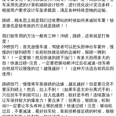
车采用先进的计算机辅助设计软件，进行优化设计灵活多样，
根据用户要求设计车架承载面，满足各种特殊货物的运输。
跳磅，顾名思义就是我们过收费站的时候如何来减轻车重！较
直接也是较有效的方法就是跳磅！！
我们较常用的方法一般有三种！冲磅，跳磅，还有就是打角
度！
冲榜技巧：首先放慢车速，驾驶者可以把头部伸出车窗外，慢
慢的行驶到磅旁！在前轮快接近磅的边缘时，狠踏一脚刹
车！！一定要狠！然后快速的踏下油门！有多大劲用多大的
劲！快速过磅~注意，一定要把驱动桥冲过后在减速~挂车桥
自然就可以慢慢的过！越慢越好！！（这种方法适合前四后四
使用）
跳磅技巧：慢慢将车靠接磅的边缘，越近越好！但是要注意不
要压到磅上！然后，拉上手刹！（如果车是主卦分离式手刹，
只拉挂车手刹就可以）挂入低速档，较好是半档！连续轰油！
让车保持较大的爆发力！要点来了：抬离合，狠踏油，松制
动!!一定要让车头有种上窜的感觉！快速过磅！注意：驱动轮
过后，不要减速，看好挂车轮，靠前排桥接近磅的时候，狠狠