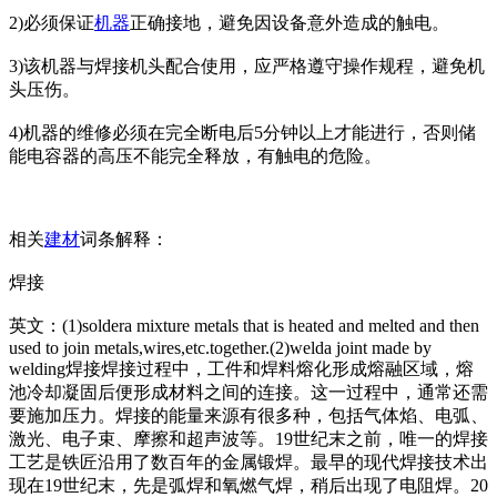
2)必须保证
机器
正确接地，避免因设备意外造成的触电。
3)该机器与焊接机头配合使用，应严格遵守操作规程，避免机
头压伤。
4)机器的维修必须在完全断电后5分钟以上才能进行，否则储
能电容器的高压不能完全释放，有触电的危险。
相关
建材
词条解释：
焊接
英文：(1)soldera mixture me
tals that is heated and melted and then
used to join me
tals,wires,etc.together.(2)welda joint made by
welding焊接焊接过程中，工件和焊料熔化形成熔融区域，熔
池冷却凝固后便形成材料之间的连接。这一过程中，通常还需
要施加压力。焊接的能量来源有很多种，包括气体焰、电弧、
激光、电子束、摩擦和超声波等。19世纪末之前，唯一的焊接
工艺是铁匠沿用了数百年的金属锻焊。最早的现代焊接技术出
现在19世纪末，先是弧焊和氧燃气焊，稍后出现了电阻焊。20