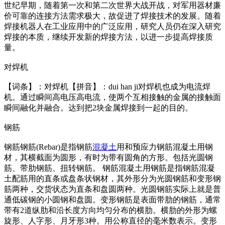
世纪早期，随着第一次和第二次世界大战开战，对军用器材廉
价可靠的连接方法需求极大，故促进了焊接技术的发展。随着
焊接机器人在工业应用中的广泛应用，研究人员仍在深入研究
焊接的本质，继续开发新的焊接方法，以进一步提高焊接质
量。
对焊机
【词条】：对焊机【拼音】：dui han ji对焊机也成为电流焊
机。通过瞬间高电压高电流，使两个互相接触的金属的接触面
瞬间融化并融合。达到把2块金属焊接到一起的目的。
钢筋
钢筋钢筋(Rebar)是指钢筋
混凝土
用和预应力钢筋混凝土用钢
材，其横截面为圆形，有时为带有圆角的方形。包括光圆钢
筋、带肋钢筋、扭转钢筋。 钢筋混凝土用钢筋是指钢筋混凝
土配筋用的直条或盘条状钢材，其外形分为光圆钢筋和变形钢
筋两种，交货状态为直条和盘圆两种。光圆钢筋实际上就是普
通低碳钢的小圆钢和盘圆。变形钢筋是表面带肋的钢筋，通常
带有2道纵肋和沿长度方向均匀分布的横肋。横肋的外形为螺
旋形、人字形、月牙形3种。用公称直径的毫米数表示。变形