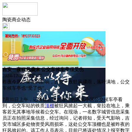
陶瓷商企动态
吉安一夜狂风袭来 公交车候车亭很受伤
2024-12-22 浏览:
77
昨夜今晨，受台风影响，吉安一夜狂风骤雨，落叶满地，公交
车候车亭也“受了伤”。
7月31日上午，记者在吉州大道上的凤凰小区公交候车亭看
到，公交车站的铁质
顶棚
被狂风掀起一大截，耷拉在地上，乘
客若无其事地等候着公交车。在现场，一名数字城管信息采集
员正在拍照采集信息，经过询问，记者得知，受天气影响，吉
安市城区多处物资受风雨损坏，这处公交车顶棚也是被昨夜的
狂风掀起的。该工作人员表示，目前已将该处情况上报至数字