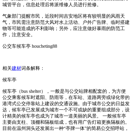
城管平台，信息处理后将派维修人员进行抢修。
气象部门提醒市民，近段时间吉安地区将有较明显的风雨天
气，市民需注意防范大风对水上活动、户外广告牌、临时搭建
物等可能造成的不利影响；另外，应注意做好暴雨的防范工
作，注意安全。
公交车候车亭 houcheting88
相关
建材
词条解释：
候车亭
候车亭（bus shelter），一般是与公交站牌相配套的，为方便
公交乘客候车时遮阳、防雨等，在车站、道路两旁或绿化带的
港湾式公交停靠站上建设的交通设施。由于城市公交的日益发
达，候车亭已发展成为城市一个不可或缺的重要组成部分，设
计精美的候车亭也成为了城市一道美丽的风景。 一般候车亭
主要由支柱、顶棚和隔板组成，也有用广告灯箱更换隔板的。
目前在温州洞头还发展出一种“亭牌一体”的简易公交招呼站，