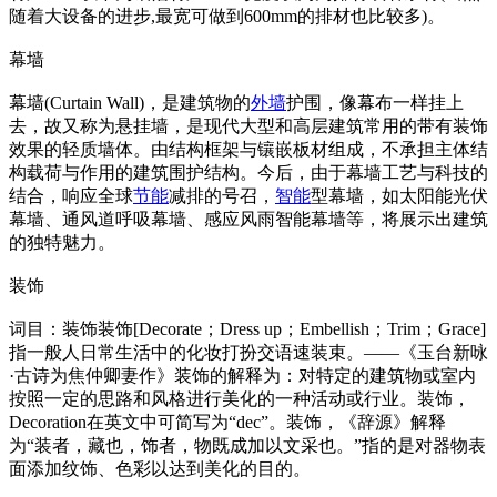
随着大设备的进步,最宽可做到600mm的排材也比较多)。
幕墙
幕墙(Curtain Wall)，是建筑物的
外墙
护围，像幕布一样挂上
去，故又称为悬挂墙，是现代大型和高层建筑常用的带有装饰
效果的轻质墙体。由结构框架与镶嵌板材组成，不承担主体结
构载荷与作用的建筑围护结构。今后，由于幕墙工艺与科技的
结合，响应全球
节能
减排的号召，
智能
型幕墙，如太阳能光伏
幕墙、通风道呼吸幕墙、感应风雨智能幕墙等，将展示出建筑
的独特魅力。
装饰
词目：装饰装饰[Decorate；Dress up；Embellish；Trim；Grace]
指一般人日常生活中的化妆打扮交语速装束。——《玉台新咏
·古诗为焦仲卿妻作》装饰的解释为：对特定的建筑物或室内
按照一定的思路和风格进行美化的一种活动或行业。装饰，
Decoration在英文中可简写为“dec”。装饰，《辞源》解释
为“装者，藏也，饰者，物既成加以文采也。”指的是对器物表
面添加纹饰、色彩以达到美化的目的。