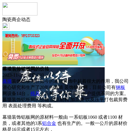
陶瓷商企动态
幕墙装饰铝板网的价格
2023-11-26 浏览:
169
幕墙
装饰铝板网在如今的幕墙装饰中起着很大的作用，我公司
潜心研究和生产了20年的幕墙 装饰铝板网，目前公司有
钢板
网设备14台，
模具
上百种，可为不同的客户提供不同的方案。
幕墙装饰铝板网的价格 由原材料 加工费 以及压平打包裁剪费
用 表面处理费用 等构成。
幕墙装饰铝板网的原材料一般由 一系铝板1060 或者1100 材
质，或者其他的3系
铝合金
也有生产的。一般一公斤的原材价
格是16元或者15元左右，