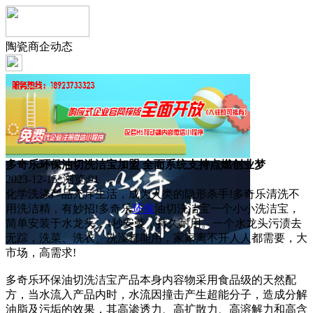
陶瓷商企动态
多奇乐环保油切洗洁宝加盟 全面系统支持点燃创业梦
2023-12-15 浏览:
91
化学洗涤产品充斥生活，成为人类的隐形杀手!多奇乐清洗不
用洗洁精，有妙招!多奇乐
环保
油切洗洁宝一个小小洗洁宝，
简单安装于水龙头，1秒安装，持久耐用。一个水龙头污渍去
无踪，洗菜、洗衣、洗澡都能用，家家离不开人人都需要，大
市场，高需求!
多奇乐环保油切洗洁宝产品本身内容物采用食品级的天然配
方，当水流入产品内时，水流因撞击产生超能分子，造成分解
油脂及污垢的效果，其高渗透力、高扩散力、高溶解力和高含