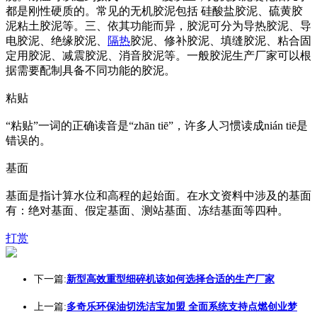
都是刚性硬质的。常见的无机胶泥包括 硅酸盐胶泥、硫黄胶
泥粘土胶泥等。三、依其功能而异，胶泥可分为导热胶泥、导
电胶泥、绝缘胶泥、
隔热
胶泥、修补胶泥、填缝胶泥、粘合固
定用胶泥、减震胶泥、消音胶泥等。一般胶泥生产厂家可以根
据需要配制具备不同功能的胶泥。
粘贴
“粘贴”一词的正确读音是“zhān tiē”，许多人习惯读成nián tiē是
错误的。
基面
基面是指计算水位和高程的起始面。在水文资料中涉及的基面
有：绝对基面、假定基面、测站基面、冻结基面等四种。
打赏
下一篇:
新型高效重型细碎机该如何选择合适的生产厂家
上一篇:
多奇乐环保油切洗洁宝加盟 全面系统支持点燃创业梦