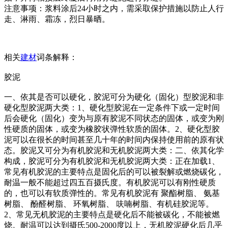
注意事项：浆料涂后24小时之内，需采取保护措施以防止人行
走、淋雨、霜冻，烈日暴晒。
相关
建材
词条解释：
胶泥
一、依其是否可以硬化，胶泥可分为硬化（固化）型胶泥和非
硬化型胶泥两大类：1、硬化型胶泥在一定条件下或一定时间
后会硬化（固化）变为与原有胶泥不同状态的固体，或变为刚
性硬质的固体，或变为橡胶状弹性软质的固体。2、硬化型胶
泥可以在很长的时间甚至几十年的时间内保持使用前的原有状
态。胶泥又可分为有机胶泥和无机胶泥两大类：二、依其化学
构成，胶泥可分为有机胶泥和无机胶泥两大类：正在加载1、
常见有机胶泥的主要特点是固化后的可以被裂解或燃烧碳化，
耐温一般不能超过四五百摄氏度。有机胶泥可以有刚性硬质
的，也可以有软质弹性的。常见有机胶泥有 聚酯树脂、 氨基
树脂、 酚醛树脂、 环氧树脂、 呋喃树脂、有机硅胶泥等。
2、常见无机胶泥的主要特点是硬化后不能被碳化，不能被燃
烧。耐温可以达到摄氏500-2000度以上，无机胶泥硬化后几乎