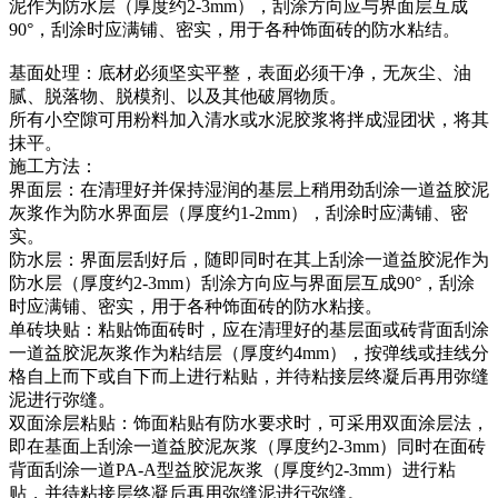
泥作为防水层（厚度约2-3mm），刮涂方向应与界面层互成
90°，刮涂时应满铺、密实，用于各种饰面砖的防水粘结。
基面处理：底材必须坚实平整，表面必须干净，无灰尘、油
腻、脱落物、脱模剂、以及其他破屑物质。
所有小空隙可用粉料加入清水或水泥胶浆将拌成湿团状，将其
抹平。
施工方法：
界面层：在清理好并保持湿润的基层上稍用劲刮涂一道益胶泥
灰浆作为防水界面层（厚度约1-2mm），刮涂时应满铺、密
实。
防水层：界面层刮好后，随即同时在其上刮涂一道益胶泥作为
防水层（厚度约2-3mm）刮涂方向应与界面层互成90°，刮涂
时应满铺、密实，用于各种饰面砖的防水粘接。
单砖块贴：粘贴饰面砖时，应在清理好的基层面或砖背面刮涂
一道益胶泥灰浆作为粘结层（厚度约4mm），按弹线或挂线分
格自上而下或自下而上进行粘贴，并待粘接层终凝后再用弥缝
泥进行弥缝。
双面涂层粘贴：饰面粘贴有防水要求时，可采用双面涂层法，
即在基面上刮涂一道益胶泥灰浆（厚度约2-3mm）同时在面砖
背面刮涂一道PA-A型益胶泥灰浆（厚度约2-3mm）进行粘
贴，并待粘接层终凝后再用弥缝泥进行弥缝。