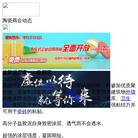
陶瓷商企动态
益胶泥厂家——欧丽亚
2023-12-16 浏览:
100
高分子益胶泥是以
水泥
、填料为主要组成材料，再掺加优质聚
合物、添加剂级配而成的干粉
防水
砂浆，主要用于建筑物
外墙
的整体防水防渗、地下建筑物、
电梯
井、水渠、水库、
卫生
间
、食用及非食用水池等，由于高分子益胶泥的超强粘结力并
可用于
瓷砖
的粘贴。
高分子益胶泥自身致密涂层、透气而不会透水。
超强的涂层强度，凝固期短。