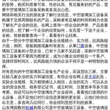
的形势，购买到质量可靠、性价比高、售后服务好的产品，需
要中空玻璃加工设备采购者多花点心思。
网络和相关行业的朋友多了解行业信息，中空玻璃加工设备采
购属于交易周期较长的产品，采购者有足够的时间和精力全面
了解生产企业的信息。在网上查询一些企业的声誉、产品质量
的信息，想了解一个企业的信誉如何，去百度一下这个企业，
全称、简称都要查询一下，看看有什么结果。
由于一部分中空玻璃加工设备企业规模小、实力弱，抗风险能
力低，倒闭、老板跑路现象时有发生，从事
门窗
设备、中空玻
璃加工设备的小型企业，已有十几家不见踪迹，采购中空玻璃
加工设备更不要因为图便宜，成为小微企业的较后一个客户。
选择经营时间久，抗风险能力强的企业不得不是一种明智的选
择。
对有意向的中空玻璃加工设备生产企业，应该货比三家。主要
比较几家企业的实力和诚信度，有些企业在网上是
天花
乱坠，
实际企业规模、实力都很难让人相信，企业的实力，可以从企
业的营业执照、税务登记证书、成立时间、注册资本等多方面
考察。你还可以向中空玻璃生产企业咨询，看看他们使用的什
么设备，说不定他们对行业信息掌握的更全面，让他们给你出
出主意，多咨询几位同行，你会得到意想不到的效果。
山东博因数控
机械
有限公司是中空玻璃加工设备、中空玻璃设