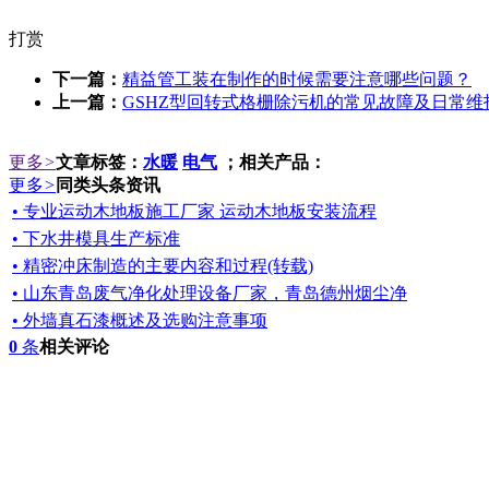
打赏
下一篇：
精益管工装在制作的时候需要注意哪些问题？
上一篇：
GSHZ型回转式格栅除污机的常见故障及日常维
更多
>
文章标签：
水暖
电气
；相关产品：
更多
>
同类头条资讯
• 专业运动木地板施工厂家 运动木地板安装流程
• 下水井模具生产标准
• 精密冲床制造的主要内容和过程(转载)
• 山东青岛废气净化处理设备厂家，青岛德州烟尘净
• 外墙真石漆概述及选购注意事项
0
条
相关评论