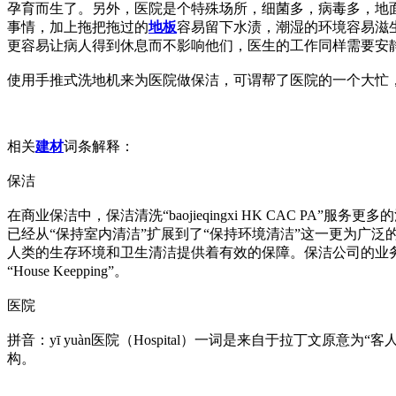
孕育而生了。另外，医院是个特殊场所，细菌多，病毒多，地
事情，加上拖把拖过的
地板
容易留下水渍，潮湿的环境容易滋
更容易让病人得到休息而不影响他们，医生的工作同样需要安
使用手推式洗地机来为医院做保洁，可谓帮了医院的一个大忙
相关
建材
词条解释：
保洁
在商业保洁中，保洁清洗“baojieqingxi HK CAC P
已经从“保持室内清洁”扩展到了“保持环境清洁”这一更为广泛
人类的生存环境和卫生清洁提供着有效的保障。保洁公司的业务
“House Keepping”。
医院
拼音：yī yuàn医院（Hospital）一词是来自于拉丁
构。