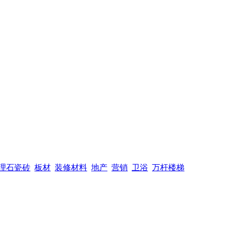
理石瓷砖
板材
装修材料
地产
营销
卫浴
万杆楼梯