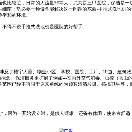
面也比较脏，日常的人流量非常大，尤其是三甲医院，保洁是一
生细菌；势必要一种设备能解决这一问题的东西-手推式洗地机
静平和的环境。
，不得不说手推式洗地机是医院的好帮手。
A”服务更多的涉及了楼宇大厦、物业小区、学校、医院、工厂、街道、建筑物
的概念。保洁服务更扩展了例如---室内外空气消毒、虫控（害虫
范围已经不再限于原来单纯的为顾客清清垃圾、搞搞卫生等，而是为
文原意为“客人”，因为一开始设立时，是供人避难，还备有休闲，使来