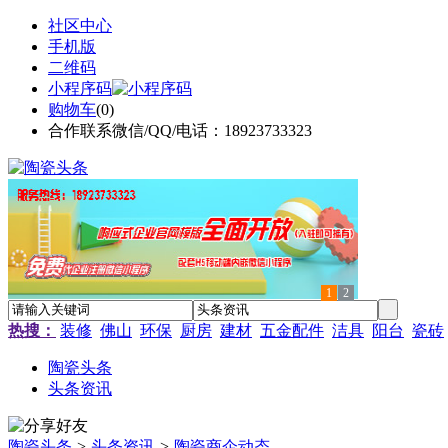
社区中心
手机版
二维码
小程序码
购物车
(
0
)
合作联系微信/QQ/电话：18923733323
1
2
热搜：
装修
佛山
环保
厨房
建材
五金配件
洁具
阳台
瓷砖
陶瓷头条
头条资讯
陶瓷头条
>
头条资讯
>
陶瓷商企动态