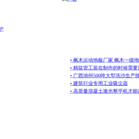
护
• 枫木运动地板厂家 枫木一级
• 精益管工装在制作的时候需
• 广西池州500吨大型洗沙生产
• 建筑行业专用工业吸尘器
• 高质量混凝土激光整平机才