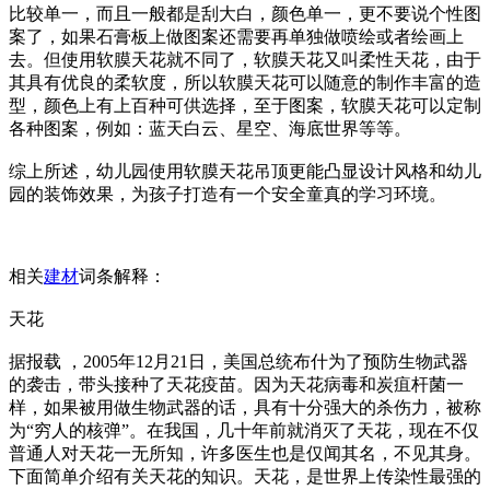
比较单一，而且一般都是刮大白，颜色单一，更不要说个性图
案了，如果石膏板上做图案还需要再单独做喷绘或者绘画上
去。但使用软膜天花就不同了，软膜天花又叫柔性天花，由于
其具有优良的柔软度，所以软膜天花可以随意的制作丰富的造
型，颜色上有上百种可供选择，至于图案，软膜天花可以定制
各种图案，例如：蓝天白云、星空、海底世界等等。
综上所述，幼儿园使用软膜天花吊顶更能凸显设计风格和幼儿
园的装饰效果，为孩子打造有一个安全童真的学习环境。
相关
建材
词条解释：
天花
据报载 ，2005年12月21日，美国总统布什为了预防生物武器
的袭击，带头接种了天花疫苗。因为天花病毒和炭疽杆菌一
样，如果被用做生物武器的话，具有十分强大的杀伤力，被称
为“穷人的核弹”。在我国，几十年前就消灭了天花，现在不仅
普通人对天花一无所知，许多医生也是仅闻其名，不见其身。
下面简单介绍有关天花的知识。天花，是世界上传染性最强的