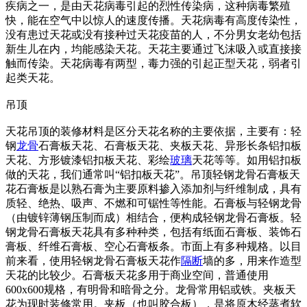
疾病之一，是由天花病毒引起的烈性传染病，这种病毒繁殖
快，能在空气中以惊人的速度传播。天花病毒有高度传染性，
没有患过天花或没有接种过天花疫苗的人，不分男女老幼包括
新生儿在内，均能感染天花。天花主要通过飞沫吸入或直接接
触而传染。天花病毒有两型，毒力强的引起正型天花，弱者引
起类天花。
吊顶
天花吊顶的装修材料是区分天花名称的主要依据，主要有：轻
钢
龙骨
石膏板天花、石膏板天花、夹板天花、异形长条铝扣板
天花、方形镀漆铝扣板天花、彩绘
玻璃
天花等等。如用铝扣板
做的天花，我们通常叫“铝扣板天花”。吊顶轻钢龙骨石膏板天
花石膏板是以熟石膏为主要原料掺入添加剂与纤维制成，具有
质轻、绝热、吸声、不燃和可锯性等性能。石膏板与轻钢龙骨
（由镀锌薄钢压制而成）相结合，便构成轻钢龙骨石膏板。轻
钢龙骨石膏板天花具有多种种类，包括有纸面石膏板、装饰石
膏板、纤维石膏板、空心石膏板条。市面上有多种规格。以目
前来看，使用轻钢龙骨石膏板天花作
隔断
墙的多，用来作造型
天花的比较少。石膏板天花多用于商业空间，普通使用
600
x600规格，有明骨和暗骨之分。龙骨常用铝或铁。夹板天
花为现时装修常用。夹板（也叫胶合板），是将原木经蒸煮软