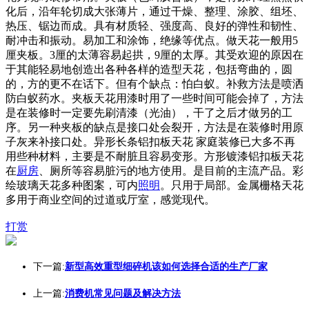
化后，沿年轮切成大张薄片，通过干燥、整理、涂胶、组坯、
热压、锯边而成。具有材质轻、强度高、良好的弹性和韧性、
耐冲击和振动。易加工和涂饰，绝缘等优点。做天花一般用5
厘夹板。3厘的太薄容易起拱，9厘的太厚。其受欢迎的原因在
于其能轻易地创造出各种各样的造型天花，包括弯曲的，圆
的，方的更不在话下。但有个缺点：怕白蚁。补救方法是喷洒
防白蚁药水。夹板天花用漆时用了一些时间可能会掉了，方法
是在装修时一定要先刷清漆（光油），干了之后才做另的工
序。另一种夹板的缺点是接口处会裂开，方法是在装修时用原
子灰来补接口处。异形长条铝扣板天花 家庭装修已大多不再
用些种材料，主要是不耐脏且容易变形。方形镀漆铝扣板天花
在
厨房
、厕所等容易脏污的地方使用。是目前的主流产品。彩
绘玻璃天花多种图案，可内
照明
。只用于局部。金属栅格天花
多用于商业空间的过道或厅室，感觉现代。
打赏
下一篇:
新型高效重型细碎机该如何选择合适的生产厂家
上一篇:
消费机常见问题及解决方法