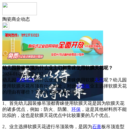
陶瓷商企动态
幼儿园装修吊顶为什么业主们都青睐使用软膜天花呢？
2024-01-23 浏览:
102
幼儿园
装修
吊顶
为什么业主们都青睐使用软膜
天花
呢？幼儿园
使用软膜天花吊顶有什么好处，对比
石膏板
业主选择软膜天花
的理由有哪些？下面给大家简单介绍一下。
1、首先幼儿园装修吊顶都青睐使用软膜天花是因为软膜天花
的诸多优点，例如：防火、防菌、
环保
，这是其他材料所不能
比拟的，这也是软膜天花优点中比较重要的几个优点。
2、业主选择软膜天花进行吊顶装饰，是因为
石膏
板吊顶造型