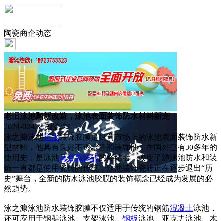
陶瓷商企动态
老旧泳池翻新改造，泳池表面装饰防水材料新宠
2024-02-03 浏览:
77
泳之漮泳池
防水
装饰胶膜是目前市场上的泳池表面装饰防水新
型材料，他具有良好不透水性和装饰性，在国外已有30多年的
使用史，是泳池
马赛克
瓷砖
的终结者，改变了游泳池防水和装
饰一直都是使用瓷砖的传统，泳池装饰瓷砖正在逐步退出“历
史”舞台，全新的防水泳池胶膜的装饰概念已经成为发展的必
然趋势。
泳之漮泳池防水装饰胶膜不仅适用于传统的钢筋
混凝土
泳池，
还可应用于钢架泳池、支架泳池、
钢板
泳池、亚克力泳池、木