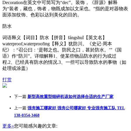
Decoration在英文中可简写为“dec”。装饰，《辞源》解释
为“装者，藏也，饰者，物既成加以文采也。”指的是对器物表
面添加纹饰、色彩以达到美化的目的。
防水
词语释义【词目】防水【拼音】fángshuǐ【英文名】
waterproof,waterproofing【释义】犹防川。《史记·周本
纪》：“召公曰：‘是鄣之也。防民之口，甚於防水。’”《国
语》作“防川”。详细解释1、使某些物品防水的行为或过
程.2、已经具有防水的情况.3、一些可以导致防水的事物（如
处理或涂盖）
打赏
下一篇:
新型高效重型细碎机该如何选择合适的生产厂家
上一篇:
强夯施工哪家好 强夯公司哪家好 专业强夯施工队 TEL
138-0354-3468
更多»
您可能感兴趣的文章: