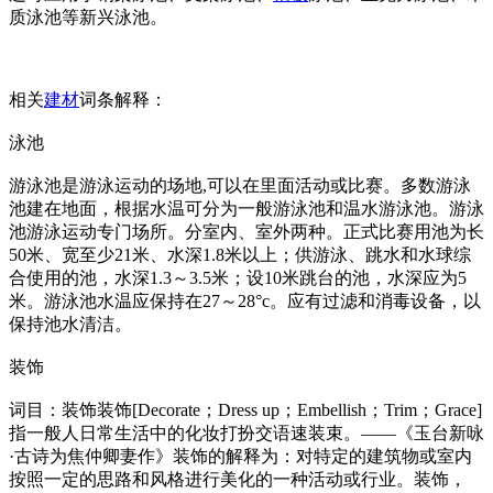
质泳池等新兴泳池。
相关
建材
词条解释：
泳池
游泳池是游泳运动的场地,可以在里面活动或比赛。多数游泳
池建在地面，根据水温可分为一般游泳池和温水游泳池。游泳
池游泳运动专门场所。分室内、室外两种。正式比赛用池为长
50米、宽至少21米、水深1.8米以上；供游泳、跳水和水球综
合使用的池，水深1.3～3.5米；设10米跳台的池，水深应为5
米。游泳池水温应保持在27～28°c。应有过滤和消毒设备，以
保持池水清洁。
装饰
词目：装饰装饰[Decorate；Dress up；Embellish；Trim；Grace]
指一般人日常生活中的化妆打扮交语速装束。——《玉台新咏
·古诗为焦仲卿妻作》装饰的解释为：对特定的建筑物或室内
按照一定的思路和风格进行美化的一种活动或行业。装饰，