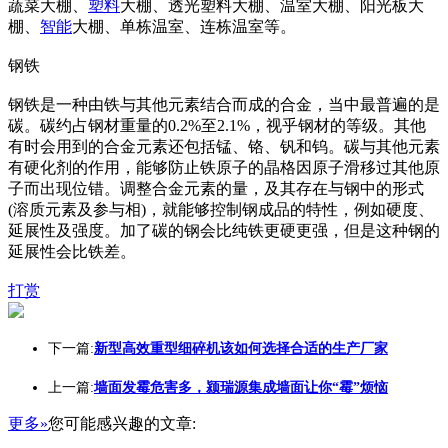
蔬菜大棚、
塑料
大棚、透光塑料大棚、温室大棚、阳光板大
棚、
智能
大棚、单栋温室、连栋温室等。
钢铁
钢铁是一种由铁与其他元素结合而成的合金，当中最普遍的是
碳。碳约占钢材重量的0.2%至2.1%，视乎钢材的等级。其他
有时会用到的合金元素还包括锰、铬、钒和钨。碳与其他元素
有硬化剂的作用，能够防止铁原子的晶格因原子滑移过其他原
子而出现位错。调整合金元素的量，及其存在与钢中的形式
(溶质元素及参与相)，就能够控制钢成品的特性，例如硬度、
延展性及强度。加了碳的钢会比纯铁更硬更强，但是这种钢的
延展性会比铁差。
打赏
下一篇:
新型高效重型细碎机该如何选择合适的生产厂家
上一篇:
墙面发霉危害多，颍瑞源集成墙面让你“霉”烦恼
更多»
您可能感兴趣的文章: