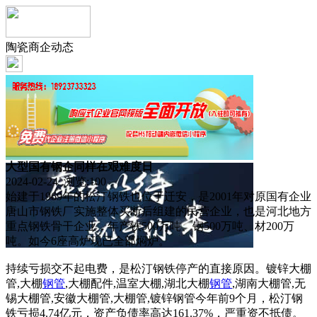
陶瓷商企动态
大型国有钢企同样在艰难度日
2024-02-24 浏览:
100
始建于1969年的松汀钢铁也位于迁安，是2001年对原国有企业
唐山市钢铁厂实施整体买断后组建的民营企业，也是河北地方
重点钢铁骨干企业，年产铁500万吨、钢500万吨、材200万
吨。如今6座高炉现已全部焖炉。
持续亏损交不起电费，是松汀钢铁停产的直接原因。镀锌大棚
管,大棚
钢管
,大棚配件,温室大棚,湖北大棚
钢管
,湖南大棚管,无
锡大棚管,安徽大棚管,大棚管,镀锌钢管今年前9个月，松汀钢
铁亏损4.74亿元，资产负债率高达161.37%，严重资不抵债。