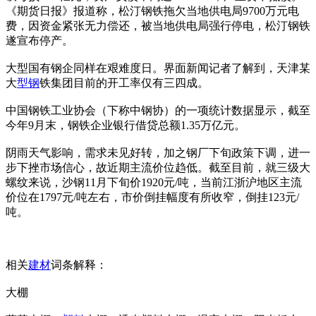
《期货日报》报道称，松汀钢铁拖欠当地供电局9700万元电
费，因资金紧张无力偿还，被当地供电局强行停电，松汀钢铁
遂宣布停产。
大型国有钢企同样在艰难度日。界面新闻记者了解到，天津某
大
型钢
铁集团目前的开工率仅有三四成。
中国钢铁工业协会（下称中钢协）的一项统计数据显示，截至
今年9月末，钢铁企业银行借贷总额1.35万亿元。
阴雨天气影响，需求未见好转，加之钢厂下旬政策下调，进一
步下挫市场信心，故近期主流价位趋低。截至目前，就三级大
螺纹来说，沙钢11月下旬价1920元/吨，当前江浙沪地区主流
价位在1797元/吨左右，市价倒挂幅度有所收窄，倒挂123元/
吨。
相关
建材
词条解释：
大棚