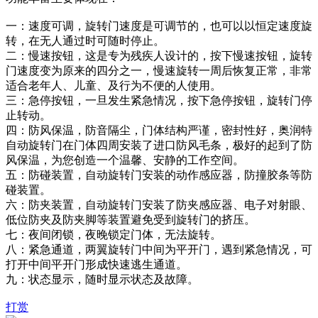
一：速度可调，旋转门速度是可调节的，也可以以恒定速度旋
转，在无人通过时可随时停止。
二：慢速按钮，这是专为残疾人设计的，按下慢速按钮，旋转
门速度变为原来的四分之一，慢速旋转一周后恢复正常，非常
适合老年人、儿童、及行为不便的人使用。
三：急停按钮，一旦发生紧急情况，按下急停按钮，旋转门停
止转动。
四：防风保温，防音隔尘，门体结构严谨，密封性好，奥润特
自动旋转门在门体四周安装了进口防风毛条，极好的起到了防
风保温，为您创造一个温馨、安静的工作空间。
五：防碰装置，自动旋转门安装的动作感应器，防撞胶条等防
碰装置。
六：防夹装置，自动旋转门安装了防夹感应器、电子对射眼、
低位防夹及防夹脚等装置避免受到旋转门的挤压。
七：夜间闭锁，夜晚锁定门体，无法旋转。
八：紧急通道，两翼旋转门中间为平开门，遇到紧急情况，可
打开中间平开门形成快速逃生通道。
九：状态显示，随时显示状态及故障。
打赏