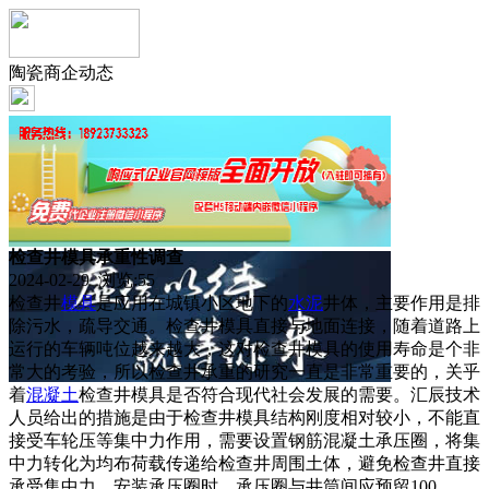
陶瓷商企动态
检查井模具承重性调查
2024-02-29 浏览:
55
检查井
模具
是应用在城镇小区地下的
水泥
井体，主要作用是排
除污水，疏导交通。检查井模具直接与地面连接，随着道路上
运行的车辆吨位越来越大，这对检查井模具的使用寿命是个非
常大的考验，所以检查井承重的研究一直是非常重要的，关乎
着
混凝土
检查井模具是否符合现代社会发展的需要。汇辰技术
人员给出的措施是由于检查井模具结构刚度相对较小，不能直
接受车轮压等集中力作用，需要设置钢筋混凝土承压圈，将集
中力转化为均布荷载传递给检查井周围土体，避免检查井直接
承受集中力。安装承压圈时，承压圈与井筒间应预留100