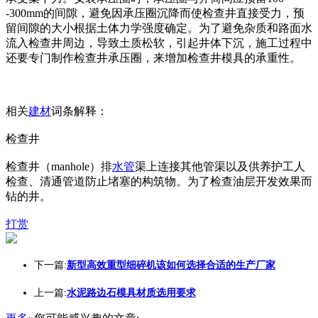
-300mm的间隙，避免因承压圈沉降而使检查井直接受力，预
留间隙的大小根据土体力学强度确定。为了避免杂质和路面水
流入检查井周边，导致土质松软，引起井体下沉，施工过程中
还要专门制作检查井承压圈，来增加检查井模具的承重性。
相关
建材
词条解释：
检查井
检查井（manhole）排
水管
渠上连接其他管渠以及供养护工人
检查、清通管道防止堵塞的构筑物。为了检查油层开发效果而
钻的井。
打赏
下一篇:
新型高效重型细碎机该如何选择合适的生产厂家
上一篇:
水泥路边石模具材质选用要求