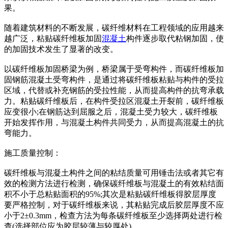
果。
随着建筑材料的不断发展，碳纤维材料在工程领域的应用越来
越广泛，粘贴碳纤维板加固
混凝土
构件逐步取代粘钢加固，使
的加固技术发生了显著的改变。
以碳纤维板加固桥梁为例，桥梁属于受弯构件，而碳纤维板加
固钢筋混凝土受弯构件，是通过将碳纤维板粘贴与构件的受拉
区域，代替或补充钢筋的受拉性能，从而提高构件的抗弯承载
力。粘贴碳纤维板后，在构件受拉区混凝土开裂前，碳纤维板
应变很小;在钢筋达到屈服之后，混凝土受力较大，碳纤维板
开始发挥作用，与混凝土构件共同受力，从而提高混凝土的抗
弯能力。
施工质量控制：
碳纤维板与混凝土构件之间的粘结质量可用锤击法或者其它有
效的检测方法进行检测，确保碳纤维板与混凝土的有效粘结面
积不小于总粘贴面积的95%;其次是粘贴碳纤维板得胶层厚度
要严格控制，对于碳纤维板来说，其粘贴完成后胶层厚度不应
小于2±0.3mm，检查方法为每条碳纤维板至少选择两处进行检
查(选择部位应为胶层较薄与较厚处)。