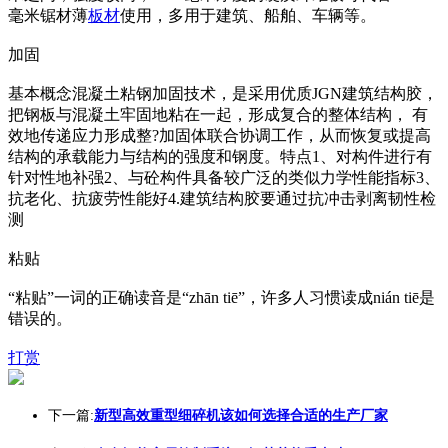
毫米锯材薄
板材
使用，多用于建筑、船舶、车辆等。
加固
基本概念混凝土粘钢加固技术，是采用优质JGN建筑结构胶，
把钢板与混凝土牢固地粘在一起，形成复合的整体结构， 有
效地传递应力形成整?加固体联合协调工作，从而恢复或提高
结构的承载能力与结构的强度和钢度。特点1、对构件进行有
针对性地补强2、与砼构件具备较广泛的类似力学性能指标3、
抗老化、抗疲劳性能好4.建筑结构胶要通过抗冲击剥离韧性检
测
粘贴
“粘贴”一词的正确读音是“zhān tiē”，许多人习惯读成nián tiē是
错误的。
打赏
下一篇:
新型高效重型细碎机该如何选择合适的生产厂家