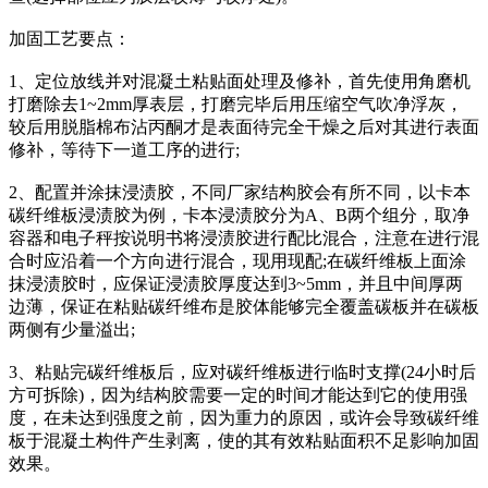
加固工艺要点：
1、定位放线并对混凝土粘贴面处理及修补，首先使用角磨机
打磨除去1~2mm厚表层，打磨完毕后用压缩空气吹净浮灰，
较后用脱脂棉布沾丙酮才是表面待完全干燥之后对其进行表面
修补，等待下一道工序的进行;
2、配置并涂抹浸渍胶，不同厂家结构胶会有所不同，以卡本
碳纤维板浸渍胶为例，卡本浸渍胶分为A、B两个组分，取净
容器和电子秤按说明书将浸渍胶进行配比混合，注意在进行混
合时应沿着一个方向进行混合，现用现配;在碳纤维板上面涂
抹浸渍胶时，应保证浸渍胶厚度达到3~5mm，并且中间厚两
边薄，保证在粘贴碳纤维布是胶体能够完全覆盖碳板并在碳板
两侧有少量溢出;
3、粘贴完碳纤维板后，应对碳纤维板进行临时支撑(24小时后
方可拆除)，因为结构胶需要一定的时间才能达到它的使用强
度，在未达到强度之前，因为重力的原因，或许会导致碳纤维
板于混凝土构件产生剥离，使的其有效粘贴面积不足影响加固
效果。