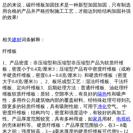
总的来说，碳纤维板加固技术是一种新型加固加固，只有制选
用合格的产品并严格控制施工工艺，才能达到给结构加固补强
的效果!
相关
建材
词条解释：
纤维板
1、产品密度：非压缩型和压缩型非压缩型产品为软质纤维
板，密度小于0.4克/厘米3；压缩型产品有中密度纤维板（或称
半硬质纤维板，密度0.4～0.8克/厘米3）和硬质纤维板（密度
大于0.8克/厘米3）。2、板坯成型工艺：湿法纤维板、干法纤
维板、定向纤维板3、后期处理方法：普通纤维板、油处理纤
维板软质纤维板：质轻，空隙率大，有良好的
隔热
性和吸声
性，多用作公共建筑物内部的覆盖材料。经特殊处理可得到孔
隙更多的轻质纤维板，具有吸附性能，可用于
净化
空气。 中
密度纤维板：结构均匀，密度和强度适中，有较好的再加工
性。产品厚度范围较宽，具有多种用途，如
家具
用材、
电视机
的壳体材料等。 硬质纤维板：产品厚度范围较小，在3～8毫
米之间；强度较高，3～4毫米厚度的硬质纤维板可代替9～12