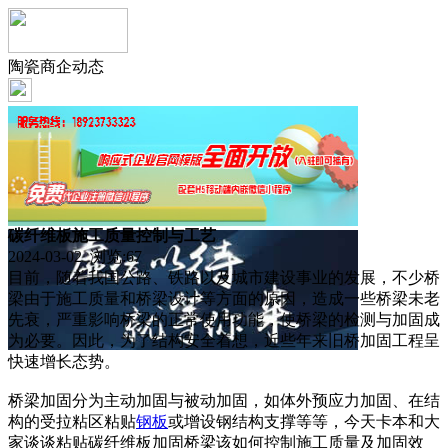
陶瓷商企动态
碳纤维板施工质量控制与工艺
2024-03-02 浏览:
67
目前，随着我国公路、铁路以及城市建设事业的发展，不少桥
梁由于施工质量和桥梁设计等方面的原因，造成一些桥梁未老
先衰，严重影响桥梁的正常使用功能，使桥梁的检测与加固成
为必要。因此，为了结构安全着想，近些年来旧桥加固工程呈
快速增长态势。
桥梁加固分为主动加固与被动加固，如体外预应力加固、在结
构的受拉粘区粘贴
钢板
或增设钢结构支撑等等，今天卡本和大
家谈谈粘贴碳纤维板加固桥梁该如何控制施工质量及加固效