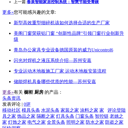
上一篇:
春泉智能家居控制系统：智慧节能受青睐
更多»
您可能感兴趣的文章:
新型高效重型细碎机该如何选择合适的生产厂家
美阁门窗荣获铝门窗 “创新性品牌”引领门窗行业创新升
级
青岛办公家具专业设备德国原装的威力Unicontrol6
闪光对焊机之液压系统介绍—苏州安嘉
专业运动木地板施工厂家 运动木地板安装流程
储能焊机具备哪些优质的性能—苏州安嘉
更多»
有关
橱柜 厨房
的产品：
头条资讯
发表评论 |
0评
移动社区
模具头条
水泥头条
家装之家
涂料之家
家
评论登陆
具之家
饰品之家
隔断之家
灯具头条
门窗头条
智控链
老姚之
家
灯饰之家
电气之家
全景头条
照明之家
防水之家
防盗之家