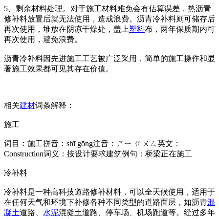
5、剩余材料处理。对于施工材料难免会有估算误差，热沥青
修补料放置后就无法使用，造成浪费。沥青冷补料则可储存后
再次使用，堆放在阴凉干燥处，盖上
塑料
布，两年保质期内可
再次使用，避免浪费。
沥青冷补料因先进施工工艺被广泛采用，简单的施工操作和显
著施工效果都可见其存在价值。
相关
建材
词条解释：
施工
词目：施工拼音：shī gōng注音：ㄕㄧ ㄍㄨㄙ英文：
Construction词义：按设计要求建筑例句：桥梁正在施工
冷补料
冷补料是一种高科技道路修补材料，可以全天候使用，适用于
在任何天气和环境下补修各种不同类型的道路面层，如沥青
混
凝土
道路、
水泥
混凝土道路、停车场、机场跑道等。经过多年