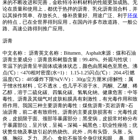
来的不断改进和完善，金欧特冷补料材料的性能更加成熟。无
论在质量和使用上，都优于热拌的沥青、乳化沥青混合料，并
以其操作简单、存放长久、修补质量好、用途广泛、利于
环保
的特点，已在全世界得到应用，在国内许多市政道路、一般公
路、高速公路得到推广应用。
沥青
中文名称： 沥青英文名称：Bitumen、Asphalt来源：煤和石油
沥青主要成分：沥青质和树脂含量：99.48%。外观与性状：
常温下的沥青呈半固体或液体状态，颜色由黑褐色至黑色。沸
点(℃)：<470相对密度(水=1)： 1.15-1.25闪点(℃)： 204.4引燃
温度(℃)： 485爆炸下限%(V/V)： 30(g/立方厘米)溶解性：属
于憎水性材料，它不透水，也几乎不溶于水、丙酮、乙醚、稀
乙醇，溶于二硫化碳、四氯化碳、氢氧化钠。健康危害：中等
毒性。沥青及其烟气对皮肤粘膜具有刺激性，有光毒作用和致
癌作用。我国三种主要沥青的毒性：煤焦沥青>页岩沥青>石
油沥青，前二者有致癌性。沥青的主要皮肤损害有：光毒性皮
炎，皮损限于面、颈部等暴露部分；黑变病，皮损常对称分布
于暴露部位，呈片状，呈褐－深褐－褐黑色；职业性痤疮；疣
状赘生物及事故引起的热烧伤。此外，尚有头昏、头胀，头
痛、胸闷、乏力、恶心、食欲不振等全身症状和眼 、鼻、咽