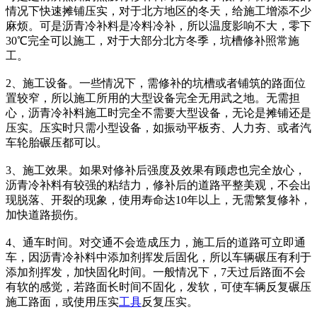
情况下快速摊铺压实，对于北方地区的冬天，给施工增添不少
麻烦。可是沥青冷补料是冷料冷补，所以温度影响不大，零下
30℃完全可以施工，对于大部分北方冬季，坑槽修补照常施
工。
2、施工设备。一些情况下，需修补的坑槽或者铺筑的路面位
置较窄，所以施工所用的大型设备完全无用武之地。无需担
心，沥青冷补料施工时完全不需要大型设备，无论是摊铺还是
压实。压实时只需小型设备，如振动平板夯、人力夯、或者汽
车轮胎碾压都可以。
3、施工效果。如果对修补后强度及效果有顾虑也完全放心，
沥青冷补料有较强的粘结力，修补后的道路平整美观，不会出
现脱落、开裂的现象，使用寿命达10年以上，无需繁复修补，
加快道路损伤。
4、通车时间。对交通不会造成压力，施工后的道路可立即通
车，因沥青冷补料中添加剂挥发后固化，所以车辆碾压有利于
添加剂挥发，加快固化时间。一般情况下，7天过后路面不会
有软的感觉，若路面长时间不固化，发软，可使车辆反复碾压
施工路面，或使用压实
工具
反复压实。