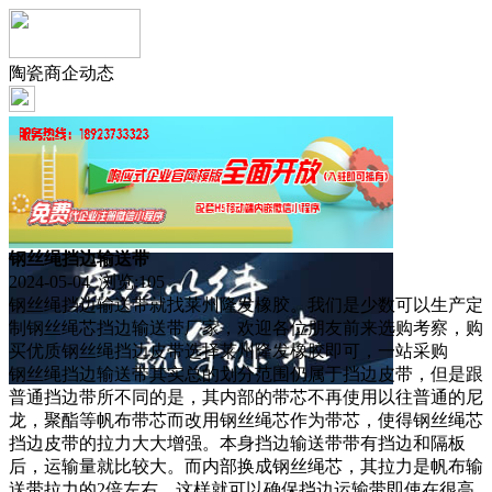
陶瓷商企动态
钢丝绳挡边输送带
2024-05-04 浏览:
105
钢丝绳挡边输送带就找莱州隆发橡胶。我们是少数可以生产定
制钢丝绳芯挡边输送带厂家，欢迎各位朋友前来选购考察，购
买优质钢丝绳挡边皮带选择莱州隆发橡胶即可，一站采购
钢丝绳挡边输送带其实总的划分范围仍属于挡边皮带，但是跟
普通挡边带所不同的是，其内部的带芯不再使用以往普通的尼
龙，聚酯等帆布带芯而改用钢丝绳芯作为带芯，使得钢丝绳芯
挡边皮带的拉力大大增强。本身挡边输送带带有挡边和隔板
后，运输量就比较大。而内部换成钢丝绳芯，其拉力是帆布输
送带拉力的2倍左右，这样就可以确保挡边运输带即使在很高