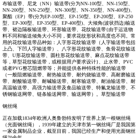
布输送带、尼龙（NN）输送带(分为NN-100型、NN-150型、
NN-200型、NN-250型、NN-300型、NN-350型、NN-400型)、
聚酯（EP）带(分为EP-100型、EP-150型、EP-200型、EP-250
型、EP-300型、EP-350型、EP-400型)、大倾角(波状挡边)输送
带、裙边隔板输送带、环形输送带、花纹输送带{由于运送物
料不同和输送倾角大小不同，要求花纹形状和高度也不同。常
用的花纹输送带品种如：人字形花纹输送带（人字输送带包括
上凸、下凹人字输送带）、八字形花纹输送带、鱼骨花纹输送
带、U形花纹输送带、圆柱形花纹输送带、麻点花纹输送带
等，草型花纹输送带，或根据用户要求设计}、止水带、PVC
或者PVG整芯阻燃带等；并能提供各种特殊性能的输送带
（一般阻燃输送带、耐热输送带、耐灼烧输送带、高耐磨输送
带、耐酸输送带、耐碱输送带、耐寒输送带、耐油输送带、耐
高温输送带、高强力输送带及食品输送带、特氟龙输送带、不
锈钢输送网带、链条输送网带、输送网带）。草型输送带
钢丝绳
正在加载1834年欧洲人奥鲁勃特发明了世界上第一根钢丝绳
（光面钢丝绳），1939年建立的天津市第一钢丝绳厂是我国第
一家金属制品企业，截至目前，我国已经生产和使用光面钢丝
绳70余年