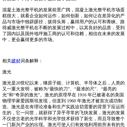
混凝土激光整平机的发展前景广阔，混凝土激光整平机市场蛋
糕很大，就看企业如何运作，如何创新，如何让在差异化的产
品与市场中独辟蹊径，拔得头筹，赢得用户的认可和青睐。路
得威激光整平机在不断的发展过程中，以其良好的品质，受到
了国内以及国外地坪施工商的认可和信赖，相信在未来的发展
中，更会赢得更多的市场。
相关
建材
词条解释：
激光
激光是20世纪以来，继原子能、计算机、半导体之后，人类的
又一重大发明，被称为“最快的刀”、“最准的尺”、“最亮的
光”和“奇异的激光”。激光的原理早在 1916 年已被著名的美国
物理学家爱因斯坦发现，但直到 1960 年激光才被首次成功制
造。激光是在有理论准备和生产实践迫切需要的背景下应运而
生的，它一问世，就获得了异乎寻常的飞快发展，激光的发展
不仅使古老的光学科学和光学技术获得了新生，而且导致整个
一门新兴产业的出现。激光可使人们有效地利用前所未有的先