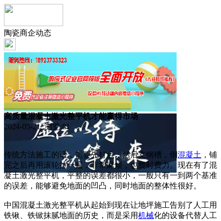
陶瓷商企动态
高质量混凝土激光整平机才能赢得市场
2024-05-21 浏览:
81
传统方法施工的话，需要先打点，然后支钢槽，倒
混凝土
，铺
完之后再用滚轮拉一遍，非常麻烦，也费时费力。现在有了混
凝土激光整平机，平整的误差都很小，一般只有一到两个基准
的误差，能够避免地面的凹凸，同时地面的整体性很好。
中国混凝土激光整平机从起始到现在让地坪施工告别了人工用
铁锹、铁锨抹腻地面的历史，而是采用
机械
化的设备代替人工