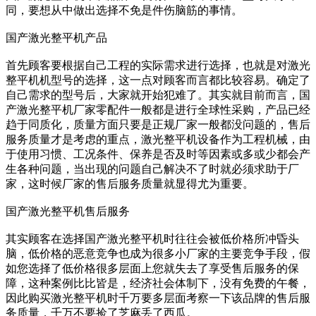
同，要想从中做出选择不免是件伤脑筋的事情。
国产激光整平机产品
首先顾客要根据自己工程的实际需求进行选择，也就是对激光
整平机机型号的选择，这一点对顾客而言都比较容易。确定了
自己需求的型号后，大家就开始犯难了。其实就目前而言，国
产激光整平机厂家零配件一般都是进行全球性采购，产品已经
趋于同质化，质量方面只要是正规厂家一般都没问题的，售后
服务质量才是考虑的重点，激光整平机设备作为工程机械，由
于使用习惯、工况条件、保养是否及时等因素或多或少都会产
生各种问题，当出现的问题自己解决不了时就必须求助于厂
家，这时候厂家的售后服务质量就显得尤为重要。
国产激光整平机售后服务
其实顾客在选择国产激光整平机时往往会被低价格所冲昏头
脑，低价格的恶意竞争也成为很多小厂家的主要竞争手段，假
如您选择了低价格很多层面上您就失去了享受售后服务的保
障，这种案例比比皆是，经济社会体制下，没有免费的午餐，
因此购买激光整平机时千万要多层面考察一下该品牌的售后服
务质量，千万不要捡了芝麻丢了西瓜。