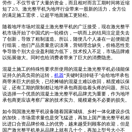
劳作，不仅节省了大量的资金，而且相对而言工期时间将近缩
短了2/3。激光整平机为地坪行业带来一股新的活力，全方位
的满足施工需求，让超平地面施工更轻松。
随着地坪市场对混凝土激光整平机的广泛接受，现在激光整平
机市场开始了中国式的一轮模仿，一哄而上的结局注定是失去
了创新，导致了粗制滥造。所以，随便几个人凑在一起便能进
行组装，他们产品质量意识淡薄，营销理念缺失，价格恶性竞
争导致个别大企业盈利能力低下，技术投入不足，市场品牌难
以拓展做大。同时也给消费者带来了巨大的消费隐患。
混凝土施工的特殊性要求所使用的混凝土激光整平机必须能保
证持久的高负荷的运转，
机器
“关键时刻掉链子”会给地坪承包
商带来巨大的损失，已经摊铺的混凝土难以收回，精度难以保
证，还有工期的限制都让地坪承包商面临着头疼的问题。所以
说选择一个优质的混凝土激光整平机品牌尤为重要，作为地坪
承包商更应该考察厂家的技术实力、规模避免不必要的损失。
如今我国激光整平机设备随着国家城镇、乡村一体化建设步伐
的加快，市场需求量也是突飞猛进，再加上国产激光整平机相
比进口合资品牌价格上的优势，越来越受到顾客的欢迎，但是
国产激光整平机单从品牌上就有几十个，再加上型号大小不