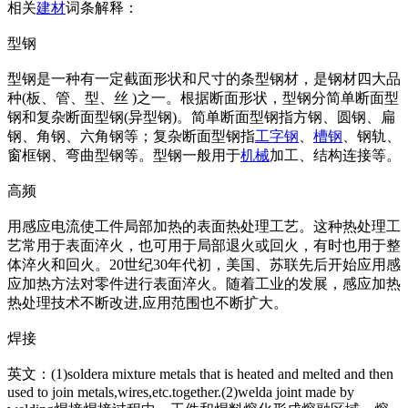
相关
建材
词条解释：
型钢
型钢是一种有一定截面形状和尺寸的条型钢材，是钢材四大品
种(板、管、型、丝 )之一。根据断面形状，型钢分简单断面型
钢和复杂断面型钢(异型钢)。简单断面型钢指方钢、圆钢、扁
钢、角钢、六角钢等；复杂断面型钢指
工字钢
、
槽钢
、钢轨、
窗框钢、弯曲型钢等。型钢一般用于
机械
加工、结构连接等。
高频
用感应电流使工件局部加热的表面热处理工艺。这种热处理工
艺常用于表面淬火，也可用于局部退火或回火，有时也用于整
体淬火和回火。20世纪30年代初，美国、苏联先后开始应用感
应加热方法对零件进行表面淬火。随着工业的发展，感应加热
热处理技术不断改进,应用范围也不断扩大。
焊接
英文：(1)soldera mixture me
tals that is heated and melted and then
used to join me
tals,wires,etc.together.(2)welda joint made by