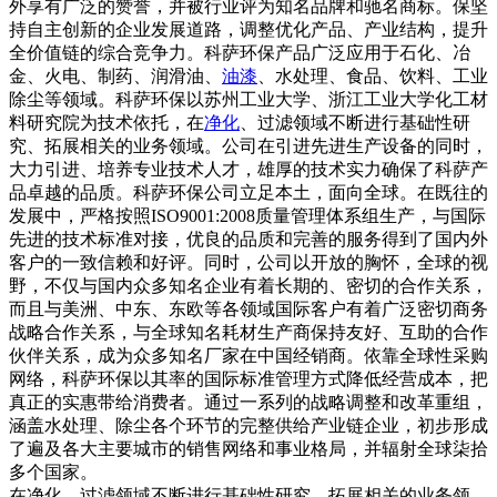
外享有广泛的赞誉，并被行业评为知名品牌和驰名商标。保坚
持自主创新的企业发展道路，调整优化产品、产业结构，提升
全价值链的综合竞争力。科萨环保产品广泛应用于石化、冶
金、火电、制药、润滑油、
油漆
、水处理、食品、饮料、工业
除尘等领域。科萨环保以苏州工业大学、浙江工业大学化工材
料研究院为技术依托，在
净化
、过滤领域不断进行基础性研
究、拓展相关的业务领域。公司在引进先进生产设备的同时，
大力引进、培养专业技术人才，雄厚的技术实力确保了科萨产
品卓越的品质。科萨环保公司立足本土，面向全球。在既往的
发展中，严格按照ISO9001:2008质量管理体系组生产，与国际
先进的技术标准对接，优良的品质和完善的服务得到了国内外
客户的一致信赖和好评。同时，公司以开放的胸怀，全球的视
野，不仅与国内众多知名企业有着长期的、密切的合作关系，
而且与美洲、中东、东欧等各领域国际客户有着广泛密切商务
战略合作关系，与全球知名耗材生产商保持友好、互助的合作
伙伴关系，成为众多知名厂家在中国经销商。依靠全球性采购
网络，科萨环保以其率的国际标准管理方式降低经营成本，把
真正的实惠带给消费者。通过一系列的战略调整和改革重组，
涵盖水处理、除尘各个环节的完整供给产业链企业，初步形成
了遍及各大主要城市的销售网络和事业格局，并辐射全球柒拾
多个国家。
在净化、过滤领域不断进行基础性研究、拓展相关的业务领