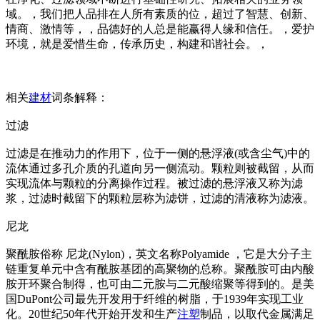
域。，我们把人品排在人所有素质的位，超过了智慧、创新、
情商、激情等，，品德好的人总是能赢得人缘和信任。，爱护
环境，就是爱惜生命，传承历史，构建和谐社会。，
相关
建材
词条解释：
过滤
过滤是在推动力的作用下，位于一侧的悬浮液(或含尘气)中的
流体通过多孔介质的孔道向另一侧流动。颗粒则被截留，从而
实现流体与颗粒的分离操作过程。被过滤的悬浮液又称为滤
浆，过滤时截留下的颗粒层称为滤饼，过滤的清液称为滤液。
尼龙
聚酰胺俗称 尼龙(Nylon)，英文名称Polyamide ，它是大分子主
链重复单元中含有酰胺基团的高聚物的总称。聚酰胺可由内酸
胺开环聚合制得，也可由二元胺与二元酸缩聚等得到的。是美
国DuPont公司最先开发用于纤维的树脂，于1939年实现工业
化。20世纪50年代开始开发和生产
注塑
制品，以取代金属满足