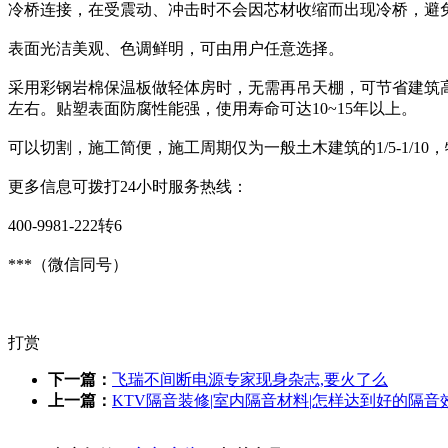
冷桥连接，在受震动、冲击时不会因芯材收缩而出现冷桥，避
表面光洁美观、色调鲜明，可由用户任意选择。
采用彩钢岩棉保温板做轻体房时，无需再吊天棚，可节省建筑高
左右。贴塑表面防腐性能强，使用寿命可达10~15年以上。
可以切割，施工简便，施工周期仅为一般土木建筑的1/5-1/
更多信息可拨打24小时服务热线：
400-9981-222转6
***（微信同号）
打赏
下一篇：
飞瑞不间断电源专家现身杂志,要火了么
上一篇：
KTV隔音装修|室内隔音材料|怎样达到好的隔音