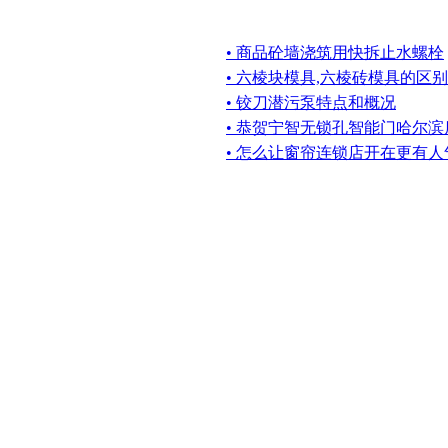
• 商品砼墙浇筑用快拆止水螺栓
• 六棱块模具,六棱砖模具的区别
• 铰刀潜污泵特点和概况
• 恭贺宁智无锁孔智能门哈尔滨
• 怎么让窗帘连锁店开在更有