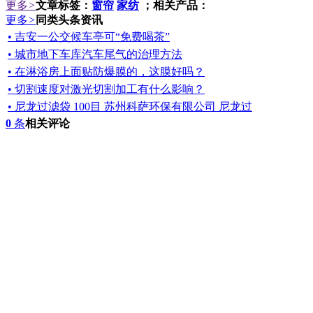
更多
>
文章标签：
窗帘
家纺
；相关产品：
更多
>
同类头条资讯
• 吉安一公交候车亭可“免费喝茶”
• 城市地下车库汽车尾气的治理方法
• 在淋浴房上面贴防爆膜的，这膜好吗？
• 切割速度对激光切割加工有什么影响？
• 尼龙过滤袋 100目 苏州科萨环保有限公司 尼龙过
0
条
相关评论