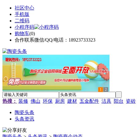
社区中心
手机版
二维码
小程序码
购物车
(
0
)
合作联系微信/QQ/电话：18923733323
1
2
热搜：
装修
佛山
环保
厨房
建材
五金配件
洁具
阳台
瓷砖
陶瓷头条
头条资讯
陶瓷头条
>
头条资讯
>
陶瓷商企动态