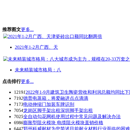
推荐图文
更多...
2021年1-2月广西、天
未来精装城市格局：八
点击排行
更多...
1219
1
2022年1-9月建筑卫生陶瓷营收和利润总额均同比下
719
2
德普电蒸箱，将爱融进点点滴滴
717
3
电动伸缩门加装车牌识别
705
4
龙岗区脚手架出租深圳脚手架出租
702
5
全自动勾花网机使用过程中常见问题及解决办法
698
6
膨胀型阻火模块 电缆阻火模块直销价格
644
7
郑州科威耐材为您简述目前耐火材料行业面临的困难