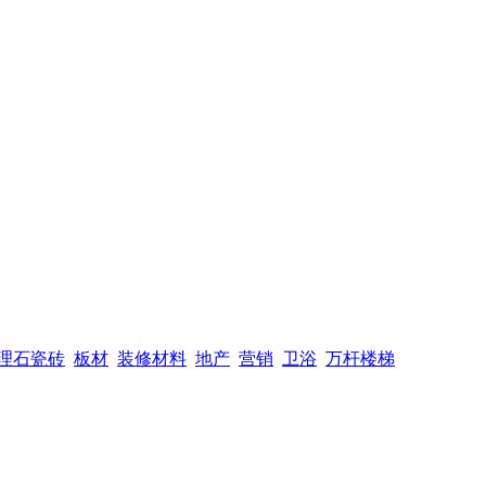
理石瓷砖
板材
装修材料
地产
营销
卫浴
万杆楼梯