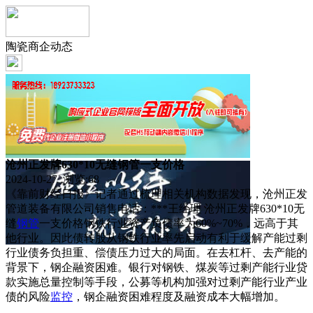
陶瓷商企动态
沧州正发牌630*10无缝钢管一支价格
2024-10-27 浏览:
68
《靠前财经日报》记者通过梳理相关机构数据发现，沧州正发
管道装备有限公司销售电话：***王经理 沧州正发牌630*10无
缝
钢管
一支价格钢铁行业资产负债率为60%~70%，远高于其
他行业。因此债转股从钢铁行业率先启动有利于缓解产能过剩
行业债务负担重、偿债压力过大的局面。在去杠杆、去产能的
背景下，钢企融资困难。银行对钢铁、煤炭等过剩产能行业贷
款实施总量控制等手段，公募等机构加强对过剩产能行业产业
债的风险
监控
，钢企融资困难程度及融资成本大幅增加。