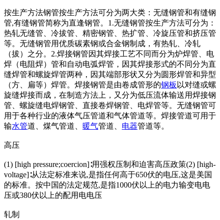
按生产方法钢管按生产方法可分为两大类：无缝钢管和有缝钢
管,有缝钢管简称为直逢钢管。1.无缝钢管按生产方法可分为：
热轧无缝管、冷拔管、精密钢管、热扩管、冷旋压管和挤压管
等。无缝钢管用优质碳素钢或合金钢制成，有热轧、冷轧
（拔）之分。2.焊接钢管因其焊接工艺不同而分为炉焊管、电
焊（电阻焊）管和自动电弧焊管，因其焊接形式的不同分为直
缝焊管和螺旋焊管两种，因其端部形状又分为圆形焊管和异型
（方、扁等）焊管。焊接钢管是由卷成管形的
钢板
以对缝或螺
旋缝焊接而成，在制造方法上，又分为低压流体输送用焊接钢
管、螺旋缝电焊钢管、直接卷焊钢管、电焊管等。无缝钢管可
用于各种行业的液体气压管道和气体管道等。焊接管道可用于
输
水管
道、煤气管道、
暖气
管道、
电器
管道等。
高压
(1) [high pressure;coercion]∶用强权压制和迫害高压政策(2) [high-
voltage]∶从法定标准来说,是指任何高于650伏的电压,这是美国
的标准。按中国的法定规范,是指1000伏以上的电力输变电电
压或380伏以上的配用电电压
轧制