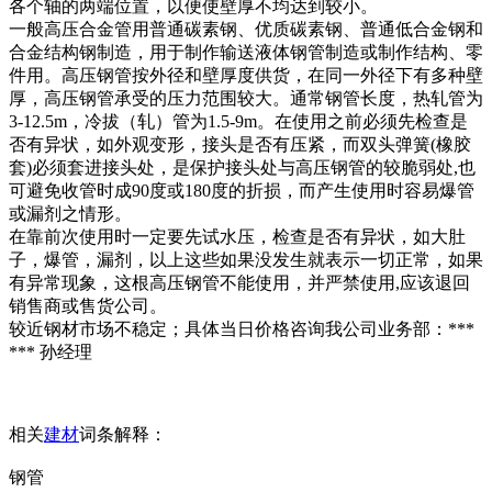
各个轴的两端位置，以便使壁厚不均达到较小。
一般高压合金管用普通碳素钢、优质碳素钢、普通低合金钢和
合金结构钢制造，用于制作输送液体钢管制造或制作结构、零
件用。高压钢管按外径和壁厚度供货，在同一外径下有多种壁
厚，高压钢管承受的压力范围较大。通常钢管长度，热轧管为
3-12.5m，冷拔（轧）管为1.5-9m。在使用之前必须先检查是
否有异状，如外观变形，接头是否有压紧，而双头弹簧(橡胶
套)必须套进接头处，是保护接头处与高压钢管的较脆弱处,也
可避免收管时成90度或180度的折损，而产生使用时容易爆管
或漏剂之情形。
在靠前次使用时一定要先试水压，检查是否有异状，如大肚
子，爆管，漏剂，以上这些如果没发生就表示一切正常，如果
有异常现象，这根高压钢管不能使用，并严禁使用,应该退回
销售商或售货公司。
较近钢材市场不稳定；具体当日价格咨询我公司业务部：***
*** 孙经理
相关
建材
词条解释：
钢管