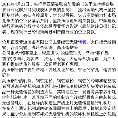
2016年4月21日，央行等四部委联合印发的《关于支持钢铁煤
炭行业化解产能实现脱困发展的意见》，提出金融机构应坚持
区别对待、有扶有控原则，对长期亏损、失去清偿能力和市场
竞争力的企业及落后产能，坚决压缩退出相关贷款。中国建设
银行河南省分行对公贷款经理黄怀力告诉《靠前财经日报》记
者，现在银行已经很难向过剩产能行业的企业贷款。
沧州正发管道装备有限公司主要经营无缝
钢管
、大口径无缝钢
管、合金钢管、高压合金管、高压锅炉管
公司秉承“顾客至上，锐意进取”的经营理念，坚持“客户靠
前”的原则.可为客户 ，汽运，海运，火运等各项运输，为广大
客户提供优质的服务，欢迎新老客户惠顾。
高压钢管的主要生产程：管坯及坯加热、管坯的穿孔、钢管的
延伸。
高压钢管的轧制、钢管定径、钢管减径、钢管的冷却和精整或
者可以说是钢胚的加热穿孔热扎酸洗冷拔碳烧切头喷标包装成
品一种无缝钢管的制造方法，其特征在于：设置将具有多个轧
辊的轧制机座、以互相不同的轧制方向连续配置多台的芯棒式
无缝管轧机，在这样的制造生产线上对无缝钢管进行轧制后，
在多点上测定轧制后的钢管圆周方向上的壁厚，根据其测定结
果，至少分别控制芯棒式无缝管轧机的较终轧制机座上的轧辊