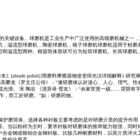
碎之后，再进行粉碎的关键设备。球磨机是工业生产中广泛使用的高细磨机
机，溢流型球磨机，陶瓷球磨机，格子球磨机球磨机适用于粉磨
型和溢流型两种。根据筒体形状可分为短筒球磨机、长筒球磨机
末2. [abrade polish]∶用磨料摩擦器物使变得光洁详细解
 明高攀龙《罗文庄公传》：“遂研磨体认於道心、人心、理气、性命
或光滑。 宋 陶谷 《清异录·璧友》：“余家世寳一砚……背阴有
於制作，而工於研磨。”如：研磨药物。
3、保护磨筒体。选择各种衬板主要考虑的是对研磨介质的提升作
等。当以粉碎为主时，要求衬板对研磨体的推举能力较强，同时衬
中合金钢或铬钼合金钢衬板。比较几种耐磨材料，以双介质淬火
、性价比最高。