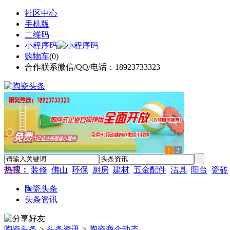
社区中心
手机版
二维码
小程序码
购物车
(
0
)
合作联系微信/QQ/电话：18923733323
1
2
热搜：
装修
佛山
环保
厨房
建材
五金配件
洁具
阳台
瓷砖
陶瓷头条
头条资讯
陶瓷头条
>
头条资讯
>
陶瓷商企动态