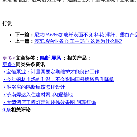
打赏
下一篇：
尼龙PA6/66加玻纤表面不良 料花 浮纤、露白
上一篇：
停车场物业省心 车主舒心 这是为什么呢?
更多
>
文章标签：
隔断
屏风
；相关产品：
更多
>
同类头条资讯
• 宝恒泵业：计量泵要定期维护才能良好工作
• 今年钢材市场的升温，不会影响国科牌塔吊升降机
• 淋浴房的隔断应该怎样设计
• 济南焊达入住建材网 -闪耀基地
• 大型酒店工程灯定制装修效果图-明璞灯饰
0
条
相关评论