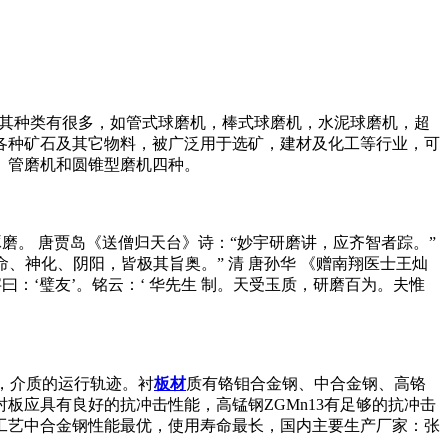
械之一，其种类有很多，如管式球磨机，棒式球磨机，水泥球磨机，超
各种矿石及其它物料，被广泛用于选矿，建材及化工等行业，可
、管磨机和圆锥型磨机四种。
释1.研究琢磨。 唐贾岛《送僧归天台》诗：“妙宇研磨讲，应齐智者踪。”
、神化、阴阳，皆极其旨奥。” 清 唐孙华 《赠南翔医士王灿
字曰：‘璧友’。铭云：‘ 华先生 制。天受玉质，研磨百为。夫惟
用，介质的运行轨迹。衬
板材
质有铬钼合金钢、中合金钢、高铬
板应具有良好的抗冲击性能，高锰钢ZGMn13有足够的抗冲击
工艺中合金钢性能最优，使用寿命最长，国内主要生产厂家：张