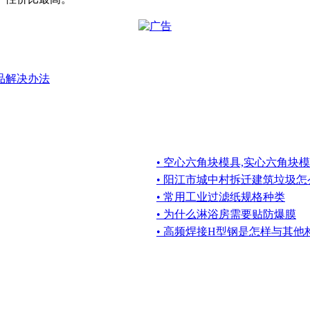
产品解决办法
• 空心六角块模具,实心六角块
• 阳江市城中村拆迁建筑垃圾
• 常用工业过滤纸规格种类
• 为什么淋浴房需要贴防爆膜
• 高频焊接H型钢是怎样与其他