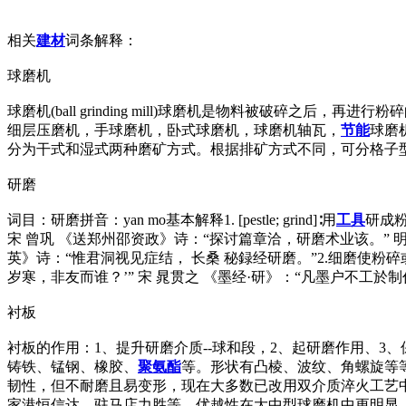
相关
建材
词条解释：
球磨机
球磨机(ball grinding mill)球磨机是物料被破
细层压磨机，手球磨机，卧式球磨机，球磨机轴瓦，
节能
球磨
分为干式和湿式两种磨矿方式。根据排矿方式不同，可分格子
研磨
词目：研磨拼音：yan mo基本解释1. [pestle; grind]∶用
工具
研成粉
宋 曾巩 《送郑州邵资政》诗：“探讨篇章洽，研磨术业该。”
英》诗：“惟君洞视见症结， 长桑 秘録经研磨。”2.细磨使粉碎
岁寒，非友而谁？’” 宋 晁贯之 《墨经·研》：“凡墨户不工
衬板
衬板的作用：1、提升研磨介质--球和段，2、起研磨作用、
铸铁、锰钢、橡胶、
聚氨酯
等。形状有凸棱、波纹、角螺旋等
韧性，但不耐磨且易变形，现在大多数已改用双介质淬火工艺
家港恒信达、驻马店力胜等，优越性在大中型球磨机中更明显