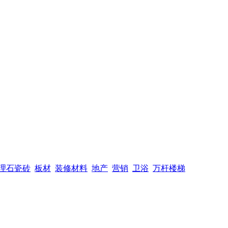
理石瓷砖
板材
装修材料
地产
营销
卫浴
万杆楼梯