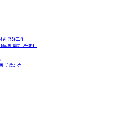
护才能良好工作
影响国科牌塔吊升降机
地
图-明璞灯饰