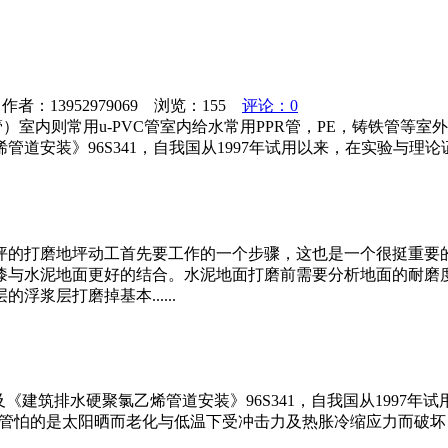
者：13952979069 浏览：
155
评论：0
则常用u-PVC管室内给水常用PPR管，PE，铸铁管等室外给水一般
安装》96S341，自我国从1997年试用以来，在实验与理论证
坪的打磨地坪动工首先要工作的一个步骤，这也是一个很挺重要
漆与水泥地面更好的结合。水泥地面打磨前需要分析地面的耐磨
浆层打磨掉基本......
《建筑排水硬聚氯乙烯管道安装》96S341，自我国从1997年
vc管怕的是太阳晒而老化与低温下受冲击力及热胀冷缩应力而破坏