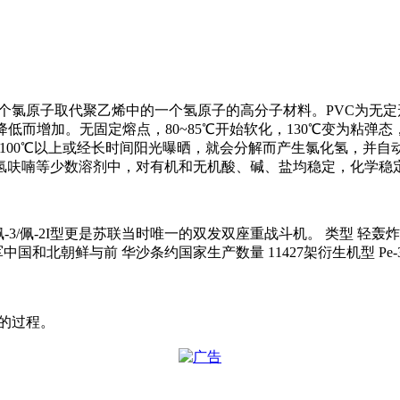
C)是一种使用一个氯原子取代聚乙烯中的一个氢原子的高分子材料。PV
而增加。无固定熔点，80~85℃开始软化，130℃变为粘弹态，1
差，在100℃以上或经长时间阳光曝晒，就会分解而产生氯化氢，
四氢呋喃等少数溶剂中，对有机和无机酸、碱、盐均稳定，化学稳
3/佩-2I型更是苏联当时唯一的双发双座重战斗机。 类型 轻
军中国和北朝鲜与前 华沙条约国家生产数量 11427架衍生机型 Pe-
善的过程。