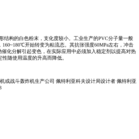
C为无定形结构的白色粉末，支化度较小。工业生产的PVC分子量一般
60~180℃开始转变为粘流态。其抗张强度60MPa左右，冲击
并自动催化分解引起变色，在实际应用中必须加入稳定剂以提高对热
定性随使用温度的升高而降低。
轰炸机或战斗轰炸机生产公司 佩特利亚科夫设计局设计者 佩特利亚
3