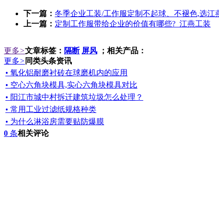
下一篇：
冬季企业工装/工作服定制不起球、不褪色,选江
上一篇：
定制工作服带给企业的价值有哪些?_江燕工装
更多
>
文章标签：
隔断
屏风
；相关产品：
更多
>
同类头条资讯
• 氧化铝耐磨衬砖在球磨机内的应用
• 空心六角块模具,实心六角块模具对比
• 阳江市城中村拆迁建筑垃圾怎么处理？
• 常用工业过滤纸规格种类
• 为什么淋浴房需要贴防爆膜
0
条
相关评论