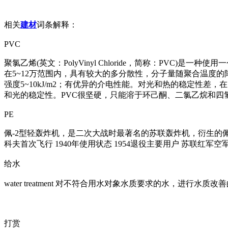
相关
建材
词条解释：
PVC
聚氯乙烯(英文：PolyVinyl Chloride，简称：PV
在5~12万范围内，具有较大的多分散性，分子量随聚合温度的降低
强度5~10kJ/m2；有优异的介电性能。对光和热的稳定性
和光的稳定性。PVC很坚硬，只能溶于环己酮、二氯乙烷和
PE
佩-2型轻轰炸机，是二次大战时最著名的苏联轰炸机，衍生的佩-
科夫首次飞行 1940年使用状态 1954退役主要用户 苏联红军空
给水
water treatment 对不符合用水对象水质要求的水，进行水质改
打赏