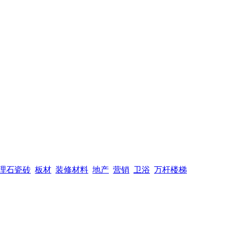
理石瓷砖
板材
装修材料
地产
营销
卫浴
万杆楼梯