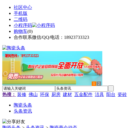
社区中心
手机版
二维码
小程序码
购物车
(
0
)
合作联系微信/QQ/电话：18923733323
1
2
热搜：
装修
佛山
环保
厨房
建材
五金配件
洁具
阳台
瓷砖
陶瓷头条
头条资讯
陶瓷头条
>
头条资讯
>
陶瓷商企动态