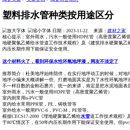
塑料排水管种类按用途区分
日期：2023-11-22 来源：
建材之家
作
核心提示：室外雨水，污水一般使用HDPE管（高密度聚乙烯管）室内
地硬聚氯乙烯给水管道工作技术规程》及《建筑排水硬聚氯乙烯管道
内压长期作用下能保证安全使用。
这个材料火了，看到环保水性环氧地坪漆，网友不淡定了
推荐简介：杜美地坪始终陪伴，在实行地坪动工的时候，对地
地坪小编来大概讲解一些。打磨地面其实是为了水性环氧地坪
不一样目数的金刚石磨片。统一的来讲，肯定是把水泥地面表层的浮
室外雨水，污水一般使用HDPE管（高密度聚乙烯管）
室内则常用u-PVC管
室内给水常用PPR管，PE，铸铁管等
室外给水一般用PVC-6，PVC-M，PE管等。
根据CECS17-2000《埋地硬聚氯乙烯给
水管
道工作技术规程》及
于80℃情况下，在50年内压长期作用下能保证安全使用。但p