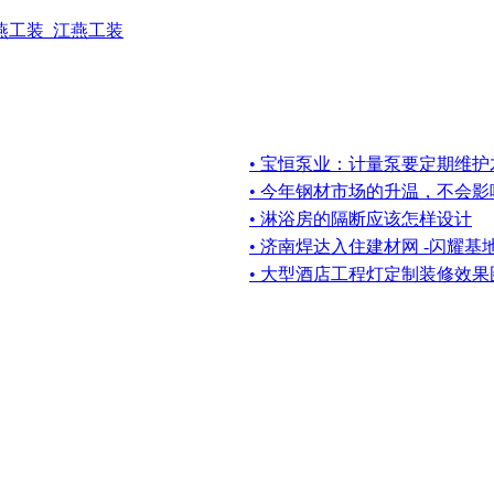
燕工装_江燕工装
• 宝恒泵业：计量泵要定期维
• 今年钢材市场的升温，不会
• 淋浴房的隔断应该怎样设计
• 济南焊达入住建材网 -闪耀基
• 大型酒店工程灯定制装修效果