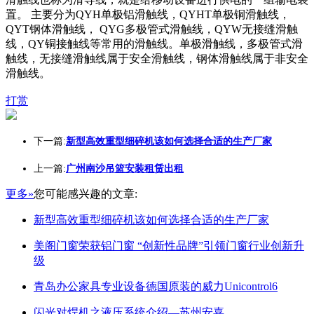
置。 主要分为QYH单极铝滑触线，QYHT单极铜滑触线，
QYT钢体滑触线， QYG多极管式滑触线，QYW无接缝滑触
线，QY铜接触线等常用的滑触线。单极滑触线，多极管式滑
触线，无接缝滑触线属于安全滑触线，钢体滑触线属于非安全
滑触线。
打赏
下一篇:
新型高效重型细碎机该如何选择合适的生产厂家
上一篇:
广州南沙吊篮安装租赁出租
更多»
您可能感兴趣的文章:
新型高效重型细碎机该如何选择合适的生产厂家
美阁门窗荣获铝门窗 “创新性品牌”引领门窗行业创新升
级
青岛办公家具专业设备德国原装的威力Unicontrol6
闪光对焊机之液压系统介绍—苏州安嘉